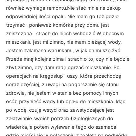
również wymaga remontu.Nie stać mnie na zakup
odpowiedniej ilości opału. Nie mam go też gdzie
trzymać , ponieważ komórka przy domu jest
zniszczona i strach do niech wchodzić.W obecnym
mieszkaniu jest mi zimno, nie mam bieżącej wody.
Jestem załamana warunkami, w jakich muszę żyć.
Przede mną kolejna zima i strach o to, czy nie będzie
zbyt zimno, czy dam radę ogrzać mieszkanie. Po
operacjach na kręgosłup i uszy, które przechodzę
coraz częściej, z uwagi na pogorszenie się stanu
zdrowia, nie jestem w stanie bez pomocy innych
osób przynieść wody lub opału do mieszkania. Idąc
po wodę, czuję wstyd oraz zawstydzające jest
załatwianie swoich potrzeb fizjologicznych do
wiaderka, a potem wylewanie tego do szamaba
gdzie mieści się w połaczeniu z toaletą na podwórku