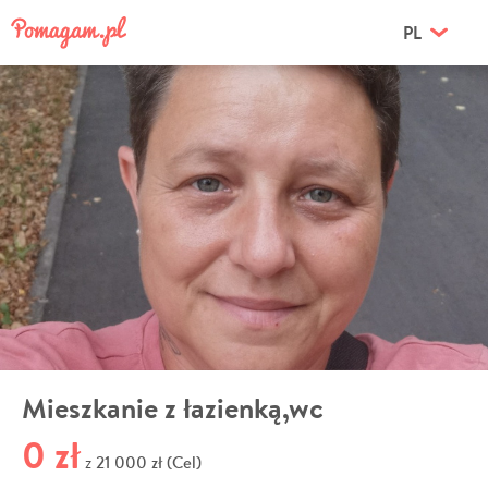
PL
Mieszkanie z łazienką,wc
0 zł
21 000 zł (Cel)
z