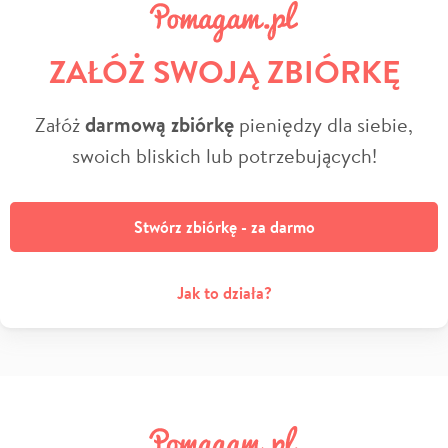
ZAŁÓŻ SWOJĄ ZBIÓRKĘ
Załóż
darmową zbiórkę
pieniędzy dla siebie,
swoich bliskich lub potrzebujących!
Stwórz zbiórkę - za darmo
Jak to działa?