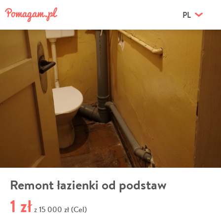
PL
Remont łazienki od podstaw
1 zł
15 000 zł (Cel)
z