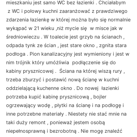
mieszkaniu jest samo WC bez łazienki . Chciałabym
z WC i połowy kuchni zaaranżować z prawdziwego
zdarzenia łazienkę w której można było się normalnie
wykąpać w 21 wieku ,niż mycie się w misce jak w
średniowieczu . W toalecie jest grzyb na ścianach ,
odpada tynk ze ścian , jest stare okno , zgnita stara
podłoga . Pion kanalizacyjny jest wymieniony i jest w
nim trójnik który umóżliwia podłączenie się do
kabiny prysznicowej . Ściana na której wiszą rury ,
trzeba zburzyć i postawić nową ścianę w kuchni
oddzielającą kuchenne okno . Do nowej łazienki
potrzeba kupić kabinę prysznicową , bojler
ogrzewający wodę , płytki na ścianę i na podłogę i
inne potrzebne materiały . Niestety nie stać mnie na
taki duży remont , ponieważ jestem osobą
niepełnosprawną i bezrobotną . Nie mogę znaleźć