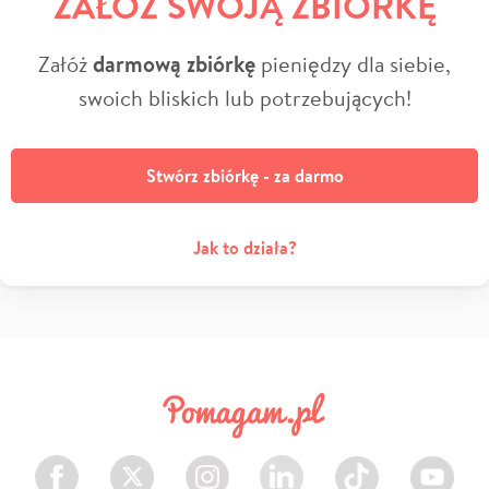
ZAŁÓŻ SWOJĄ ZBIÓRKĘ
Załóż
darmową zbiórkę
pieniędzy dla siebie,
swoich bliskich lub potrzebujących!
Stwórz zbiórkę - za darmo
Jak to działa?
Facebook
Twitter
Instagram
LinkedIn
TikTok
Youtube