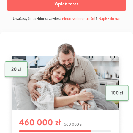
Wpłać teraz
Uważasz, że ta zbiórka zawiera
niedozwolone treści
?
Napisz do nas