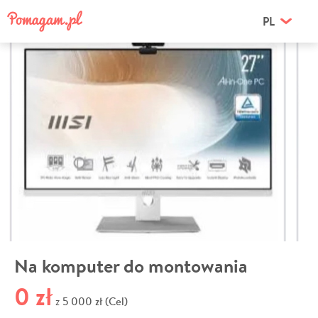
PL
Na komputer do montowania
0 zł
5 000 zł (Cel)
z