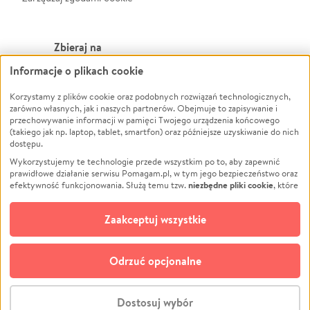
Zbieraj na
Informacje o plikach cookie
Leczenie
LGBTQ+
Zwierzęta
Powódź
Korzystamy z plików cookie oraz podobnych rozwiązań technologicznych,
zarówno własnych, jak i naszych partnerów. Obejmuje to zapisywanie i
Pożar
Wichura
przechowywanie informacji w pamięci Twojego urządzenia końcowego
(takiego jak np. laptop, tablet, smartfon) oraz późniejsze uzyskiwanie do nich
Ukraina
NGO
dostępu.
Sport
Religia
Wykorzystujemy te technologie przede wszystkim po to, aby zapewnić
Pomoc Finansowa
Edukacja
prawidłowe działanie serwisu Pomagam.pl, w tym jego bezpieczeństwo oraz
niezbędne pliki cookie
efektywność funkcjonowania. Służą temu tzw.
, które
Projekty
Podróż
pozostają zawsze aktywne.
Dowiedz się więcej
Pogrzeb
Impreza
opcjonalnych plików cookie
Dodatkowo, używamy
oraz podobnych
Zaakceptuj wszystkie
Społeczność lokalna
Ochrona środowiska
technologii do celów analitycznych i retargetingowych. Możesz wyrazić
zgodę na ich stosowanie lub jej odmówić. W dowolnym momencie masz
Kultura
Biznes
możliwość zmiany swoich preferencji na stronie „Zarządzaj zgodami cookie”,
Odrzuć opcjonalne
Polski
do której link znajdziesz w stopce serwisu Pomagam.pl. Opcjonalne pliki
cookie wykorzystywane są w następujących celach:
© CROWDING SP. Z O.O.
Analityka
– używamy tzw. plików cookie analitycznych, aby usprawniać
Dostosuj wybór
działanie serwisu Pomagam.pl. Dzięki nim możemy zrozumieć, jak