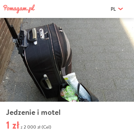
PL
Jedzenie i motel
1 zł
2 000 zł (Cel)
z