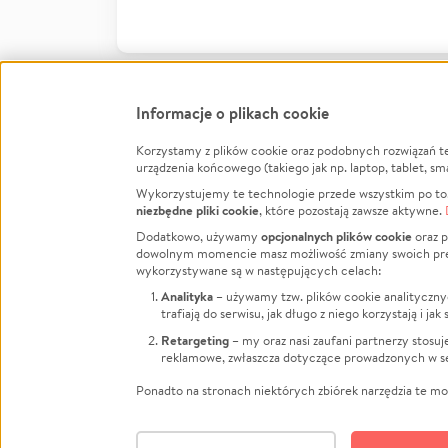
Informacje o plikach cookie
Korzystamy z plików cookie oraz podobnych rozwiązań t
Infor
urządzenia końcowego (takiego jak np. laptop, tablet, sm
Wykorzystujemy te technologie przede wszystkim po to,
Jak to 
niezbędne pliki cookie
, które pozostają zawsze aktywne.
Facebook
Twitter
Instagram
Regula
opcjonalnych plików cookie
Dodatkowo, używamy
oraz p
dowolnym momencie masz możliwość zmiany swoich prefere
Polity
LinkedIn
TikTok
Youtube
wykorzystywane są w następujących celach:
RODO -
Analityka
– używamy tzw. plików cookie analityczny
Kontak
trafiają do serwisu, jak długo z niego korzystają i j
Porówn
Retargeting
– my oraz nasi zaufani partnerzy stosu
reklamowe, zwłaszcza dotyczące prowadzonych w se
Polityk
Zarząd
Ponadto na stronach niektórych zbiórek narzędzia te mog