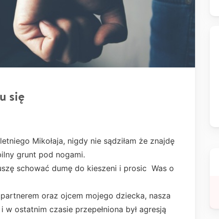
u się
etniego Mikołaja, nigdy nie sądziłam że znajdę
abilny grunt pod nogami.
szę schować dumę do kieszeni i prosic Was o
z partnerem oraz ojcem mojego dziecka, nasza
h i w ostatnim czasie przepełniona był agresją