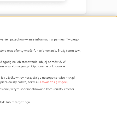
ywanie i przechowywanie informacji w pamięci Twojego
a
stwo oraz efektywność funkcjonowania. Służą temu tzw.
LGBTQ+
Powódź
ć zgodę na ich stosowanie lub jej odmówić. W
 serwisu Pomagam.pl. Opcjonalne pliki cookie
Wichura
NGO
ak użytkownicy korzystają z naszego serwisu – skąd
Religia
spiera dalszy rozwój serwisu.
Dowiedz się więcej
nansowa
Edukacja
eślone, w tym spersonalizowane komunikaty i treści
Podróż
Impreza
tyki lub retargetingu.
ść lokalna
Ochrona środowiska
Biznes