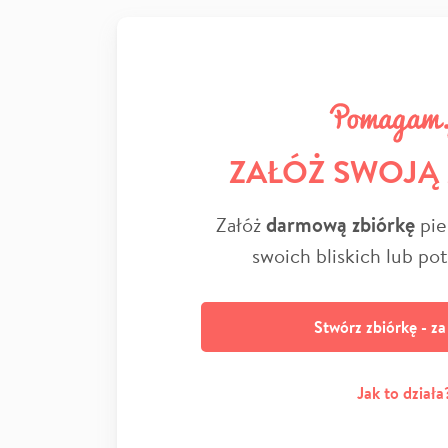
ZAŁÓŻ SWOJĄ
Załóż
darmową zbiórkę
pie
swoich bliskich lub po
Stwórz zbiórkę - z
Jak to działa