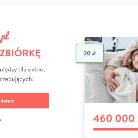
 ZBIÓRKĘ
niędzy dla siebie,
trzebujących!
a darmo
?