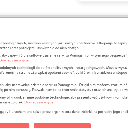
echnologicznych, zarówno własnych, jak i naszych partnerów. Obejmuje to zapis
macje
O nas
Zbieraj n
artfon) oraz późniejsze uzyskiwanie do nich dostępu.
 aby zapewnić prawidłowe działanie serwisu Pomagam.pl, w tym jego bezpieczeń
działa?
Opinie
Leczenie
Dowiedz się więcej
min
Raporty
Zwierzęta
odobnych technologii do celów analitycznych i retargetingowych. Możesz wyrazi
ncji na stronie „Zarządzaj zgodami cookie”, do której link znajdziesz w stopce
ka Prywatności
Za darmo
Pożar
 Kontrahenci
Blog
Ukraina
ch, aby usprawniać działanie serwisu Pomagam.pl. Dzięki nim możemy zrozumieć, j
t
Dla NGO
Sport
ak się po nim poruszają. Pozwala nam to na tworzenie statystyk oraz ich analizę, co w
anie serwisów
Fundacja Pomagam.pl
Pomoc Fi
jemy pliki cookie i inne podobne technologie, aby prezentować użytkownikom okr
rwisie zbiórek.
Dowiedz się więcej
a plików cookie
Projekty
zaj zgodami cookie
Pogrzeb
ą być uruchamiane także przez organizatora danej zbiórki, na potrzeby jego anali
Społeczno
Kultura