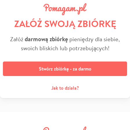
ZAŁÓŻ SWOJĄ ZBIÓRKĘ
Załóż
darmową zbiórkę
pieniędzy dla siebie,
swoich bliskich lub potrzebujących!
Stwórz zbiórkę - za darmo
Jak to działa?