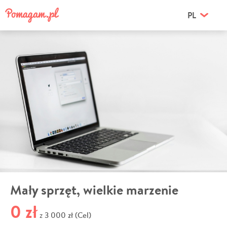
PL
Mały sprzęt, wielkie marzenie
0 zł
3 000 zł (Cel)
z