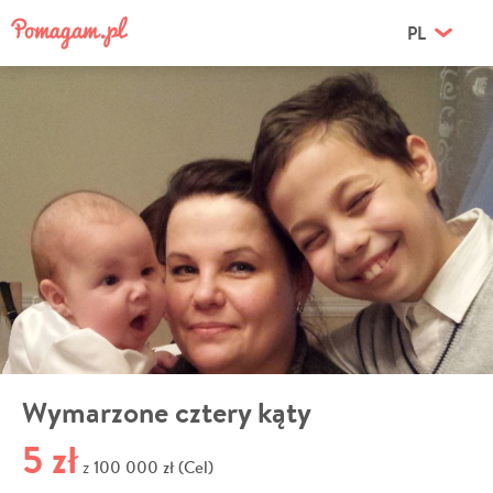
PL
Wymarzone cztery kąty
5 zł
100 000 zł (Cel)
z