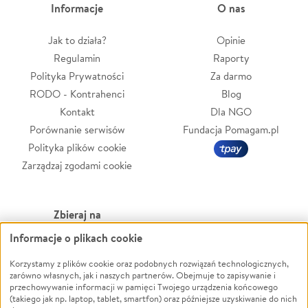
Informacje
O nas
Jak to działa?
Opinie
Regulamin
Raporty
Polityka Prywatności
Za darmo
RODO - Kontrahenci
Blog
Kontakt
Dla NGO
Porównanie serwisów
Fundacja Pomagam.pl
Polityka plików cookie
Zarządzaj zgodami cookie
Zbieraj na
Informacje o plikach cookie
Leczenie
LGBTQ+
Zwierzęta
Powódź
Korzystamy z plików cookie oraz podobnych rozwiązań technologicznych,
zarówno własnych, jak i naszych partnerów. Obejmuje to zapisywanie i
Pożar
Wichura
przechowywanie informacji w pamięci Twojego urządzenia końcowego
(takiego jak np. laptop, tablet, smartfon) oraz późniejsze uzyskiwanie do nich
Ukraina
NGO