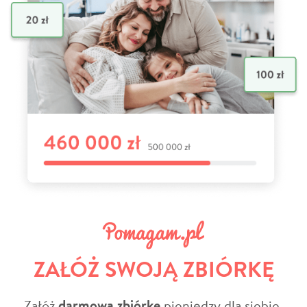
ZAŁÓŻ SWOJĄ ZBIÓRKĘ
Załóż
darmową zbiórkę
pieniędzy dla siebie,