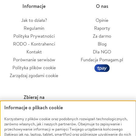
Informacje
O nas
Jak to działa?
Opinie
Regulamin
Raporty
Polityka Prywatności
Za darmo
RODO - Kontrahenci
Blog
Kontakt
Dla NGO
Porównanie serwisów
Fundacja Pomagam.pl
Polityka plików cookie
Zarządzaj zgodami cookie
Zbieraj na
Informacje o plikach cookie
Leczenie
LGBTQ+
Zwierzęta
Powódź
Korzystamy z plików cookie oraz podobnych rozwiązań technologicznych,
zarówno własnych, jak i naszych partnerów. Obejmuje to zapisywanie i
Pożar
Wichura
przechowywanie informacji w pamięci Twojego urządzenia końcowego
(takiego jak np. laptop, tablet, smartfon) oraz późniejsze uzyskiwanie do nich
Ukraina
NGO