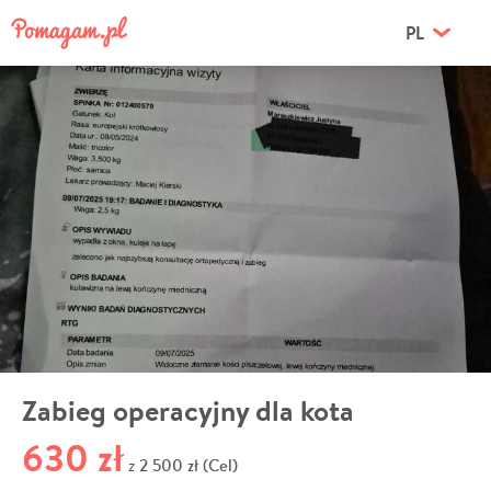
PL
Zabieg operacyjny dla kota
630 zł
2 500 zł (Cel)
z