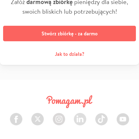
Załóż
darmową zbiórkę
pieniędzy dla siebie,
swoich bliskich lub potrzebujących!
Stwórz zbiórkę - za darmo
Jak to działa?
Facebook
Twitter
Instagram
LinkedIn
TikTok
Youtube