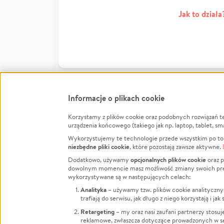
Jak to działa
Informacje o plikach cookie
Korzystamy z plików cookie oraz podobnych rozwiązań t
Infor
urządzenia końcowego (takiego jak np. laptop, tablet, sm
Wykorzystujemy te technologie przede wszystkim po to,
Jak to 
niezbędne pliki cookie
, które pozostają zawsze aktywne.
Facebook
Twitter
Instagram
Regula
opcjonalnych plików cookie
Dodatkowo, używamy
oraz p
dowolnym momencie masz możliwość zmiany swoich prefere
Polity
LinkedIn
TikTok
Youtube
wykorzystywane są w następujących celach:
RODO -
Analityka
– używamy tzw. plików cookie analityczny
Kontak
trafiają do serwisu, jak długo z niego korzystają i j
Porówn
Retargeting
– my oraz nasi zaufani partnerzy stosu
reklamowe, zwłaszcza dotyczące prowadzonych w se
Polityk