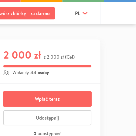
wórz zbiórkę - za darmo
PL
2 000 zł
2 000 zł (Cel)
z
44 osoby
Wpłaciły
Wpłać teraz
Udostępnij
0
udostępnień