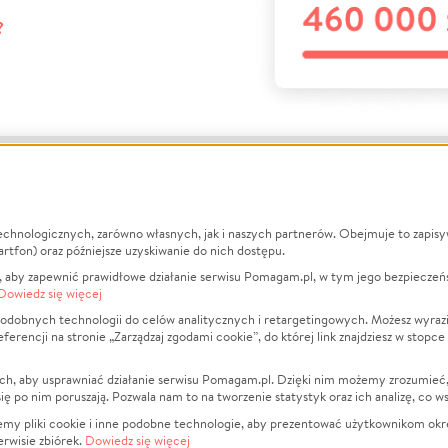
?
echnologicznych, zarówno własnych, jak i naszych partnerów. Obejmuje to zapis
macje
O nas
Zbieraj n
artfon) oraz późniejsze uzyskiwanie do nich dostępu.
 aby zapewnić prawidłowe działanie serwisu Pomagam.pl, w tym jego bezpieczeń
działa?
Opinie
Leczenie
Dowiedz się więcej
min
Raporty
Zwierzęta
odobnych technologii do celów analitycznych i retargetingowych. Możesz wyrazi
ncji na stronie „Zarządzaj zgodami cookie”, do której link znajdziesz w stopce
ka Prywatności
Za darmo
Pożar
 Kontrahenci
Blog
Ukraina
ch, aby usprawniać działanie serwisu Pomagam.pl. Dzięki nim możemy zrozumieć, j
t
Dla NGO
Sport
ak się po nim poruszają. Pozwala nam to na tworzenie statystyk oraz ich analizę, co w
anie serwisów
Fundacja Pomagam.pl
Pomoc Fi
jemy pliki cookie i inne podobne technologie, aby prezentować użytkownikom okr
rwisie zbiórek.
Dowiedz się więcej
a plików cookie
Projekty