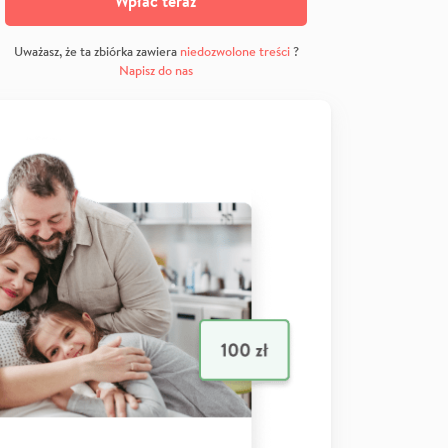
Wpłać teraz
Uważasz, że ta zbiórka zawiera
niedozwolone treści
?
Napisz do nas