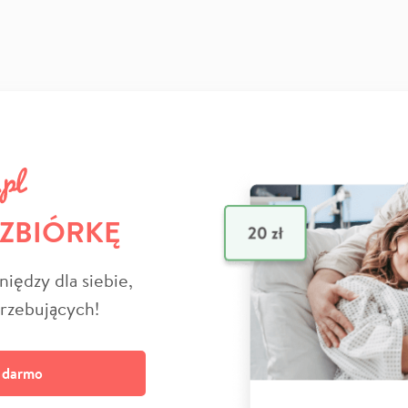
 ZBIÓRKĘ
niędzy dla siebie,
trzebujących!
a darmo