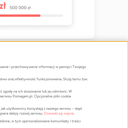
ywanie i przechowywanie informacji w pamięci Twojego
a
stwo oraz efektywność funkcjonowania. Służą temu tzw.
LGBTQ+
Powódź
ć zgodę na ich stosowanie lub jej odmówić. W
 serwisu Pomagam.pl. Opcjonalne pliki cookie
Wichura
NGO
ak użytkownicy korzystają z naszego serwisu – skąd
Religia
spiera dalszy rozwój serwisu.
Dowiedz się więcej
nansowa
Edukacja
eślone, w tym spersonalizowane komunikaty i treści
Podróż