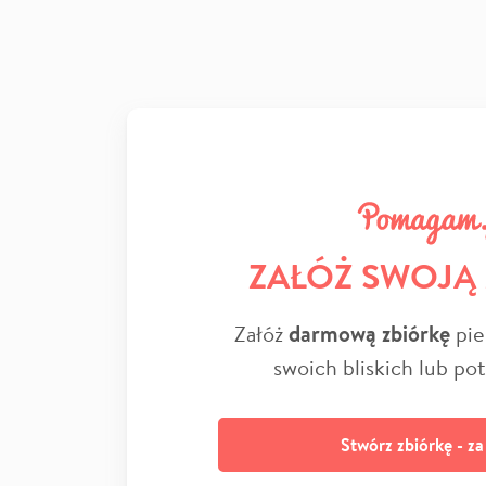
ZAŁÓŻ SWOJĄ
Załóż
darmową zbiórkę
pie
swoich bliskich lub po
Stwórz zbiórkę - z