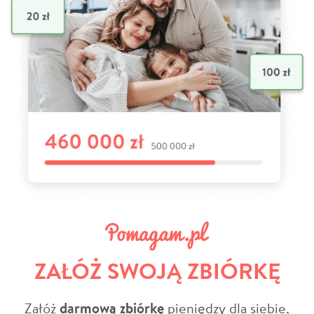
ZAŁÓŻ SWOJĄ ZBIÓRKĘ
Załóż
darmową zbiórkę
pieniędzy dla siebie,