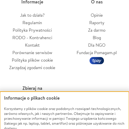
Informacje
O nas
Jak to działa?
Opinie
Regulamin
Raporty
Polityka Prywatności
Za darmo
RODO - Kontrahenci
Blog
Kontakt
Dla NGO
Porównanie serwisów
Fundacja Pomagam.pl
Polityka plików cookie
Zarządzaj zgodami cookie
Zbieraj na
Informacje o plikach cookie
Leczenie
LGBTQ+
Zwierzęta
Powódź
Korzystamy z plików cookie oraz podobnych rozwiązań technologicznych,
zarówno własnych, jak i naszych partnerów. Obejmuje to zapisywanie i
Pożar
Wichura
przechowywanie informacji w pamięci Twojego urządzenia końcowego
(takiego jak np. laptop, tablet, smartfon) oraz późniejsze uzyskiwanie do nich
Ukraina
NGO
dostępu.