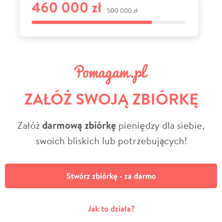
ZAŁÓŻ SWOJĄ ZBIÓRKĘ
Załóż
darmową zbiórkę
pieniędzy dla siebie,
swoich bliskich lub potrzebujących!
Stwórz zbiórkę - za darmo
Jak to działa?