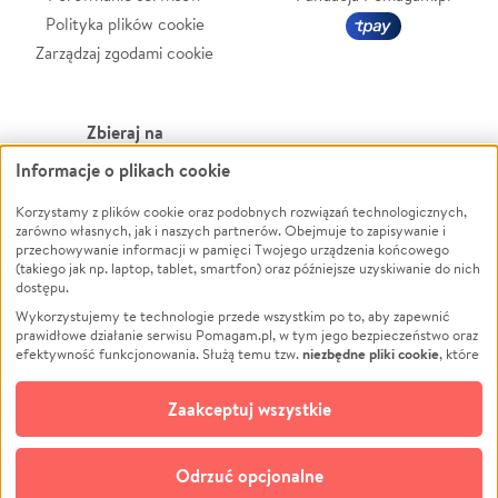
Polityka plików cookie
Zarządzaj zgodami cookie
Zbieraj na
Informacje o plikach cookie
Leczenie
LGBTQ+
Zwierzęta
Powódź
Korzystamy z plików cookie oraz podobnych rozwiązań technologicznych,
zarówno własnych, jak i naszych partnerów. Obejmuje to zapisywanie i
Pożar
Wichura
przechowywanie informacji w pamięci Twojego urządzenia końcowego
(takiego jak np. laptop, tablet, smartfon) oraz późniejsze uzyskiwanie do nich
Ukraina
NGO
dostępu.
Sport
Religia
Wykorzystujemy te technologie przede wszystkim po to, aby zapewnić
Pomoc Finansowa
Edukacja
prawidłowe działanie serwisu Pomagam.pl, w tym jego bezpieczeństwo oraz
niezbędne pliki cookie
efektywność funkcjonowania. Służą temu tzw.
, które
Projekty
Podróż
pozostają zawsze aktywne.
Dowiedz się więcej
Pogrzeb
Impreza
opcjonalnych plików cookie
Dodatkowo, używamy
oraz podobnych
Zaakceptuj wszystkie
Społeczność lokalna
Ochrona środowiska
technologii do celów analitycznych i retargetingowych. Możesz wyrazić
zgodę na ich stosowanie lub jej odmówić. W dowolnym momencie masz
Kultura
Biznes
możliwość zmiany swoich preferencji na stronie „Zarządzaj zgodami cookie”,
Odrzuć opcjonalne
Polski
do której link znajdziesz w stopce serwisu Pomagam.pl. Opcjonalne pliki
cookie wykorzystywane są w następujących celach: