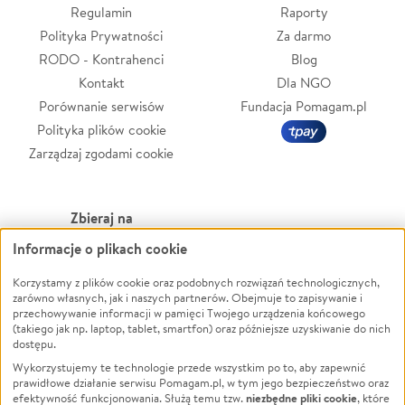
Regulamin
Raporty
Polityka Prywatności
Za darmo
RODO - Kontrahenci
Blog
Kontakt
Dla NGO
Porównanie serwisów
Fundacja Pomagam.pl
Polityka plików cookie
Zarządzaj zgodami cookie
Zbieraj na
Informacje o plikach cookie
Leczenie
LGBTQ+
Zwierzęta
Powódź
Korzystamy z plików cookie oraz podobnych rozwiązań technologicznych,
zarówno własnych, jak i naszych partnerów. Obejmuje to zapisywanie i
Pożar
Wichura
przechowywanie informacji w pamięci Twojego urządzenia końcowego
(takiego jak np. laptop, tablet, smartfon) oraz późniejsze uzyskiwanie do nich
Ukraina
NGO
dostępu.
Sport
Religia
Wykorzystujemy te technologie przede wszystkim po to, aby zapewnić
Pomoc Finansowa
Edukacja
prawidłowe działanie serwisu Pomagam.pl, w tym jego bezpieczeństwo oraz
niezbędne pliki cookie
efektywność funkcjonowania. Służą temu tzw.
, które
Projekty
Podróż