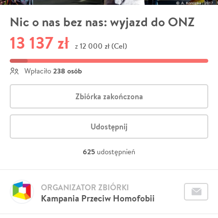
Nic o nas bez nas: wyjazd do ONZ
13 137 zł
12 000 zł (Cel)
z
238 osób
Wpłaciło
Zbiórka zakończona
Udostępnij
625
udostępnień
ORGANIZATOR ZBIÓRKI
Kampania Przeciw Homofobii