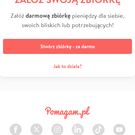
Załóż
darmową zbiórkę
pieniędzy dla siebie,
swoich bliskich lub potrzebujących!
Stwórz zbiórkę - za darmo
Jak to działa?
Facebook
Twitter
Instagram
LinkedIn
TikTok
Youtube