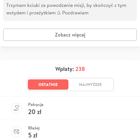
Trzymam kciuki za powodzenie misji, by skończyć z tym
wstydem i przeżytkiem :). Pozdrawiam
Zobacz więcej
Wpłaty:
238
OSTATNIE
NAJWYŻSZE
Patrycja
20
zł
Błażej
5
zł