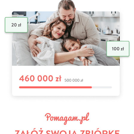
ZAŁÓŻ SWOJĄ ZBIÓRKĘ