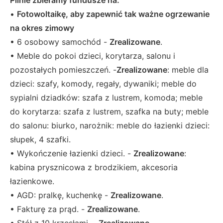
•
Fotowoltaikę, aby zapewnić tak ważne ogrzewanie
na okres zimowy
• 6 osobowy samochód -
Zrealizowane
.
• Meble do pokoi dzieci, korytarza, salonu i
pozostałych pomieszczeń. -
Zrealizowane
: meble dla
dzieci: szafy, komody, regały, dywaniki; meble do
sypialni dziadków: szafa z lustrem, komoda; meble
do korytarza: szafa z lustrem, szafka na buty; meble
do salonu: biurko, narożnik: meble do łazienki dzieci:
słupek, 4 szafki.
• Wykończenie łazienki dzieci. -
Zrealizowane
:
kabina prysznicowa z brodzikiem, akcesoria
łazienkowe.
• AGD: pralkę, kuchenkę -
Zrealizowane
.
• Fakturę za prąd. -
Zrealizowane
.
• Stół z 10 krzesłami. -
Zrealizowane
.