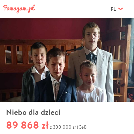
PL
Niebo dla dzieci
89 868 zł
300 000 zł (Cel)
z