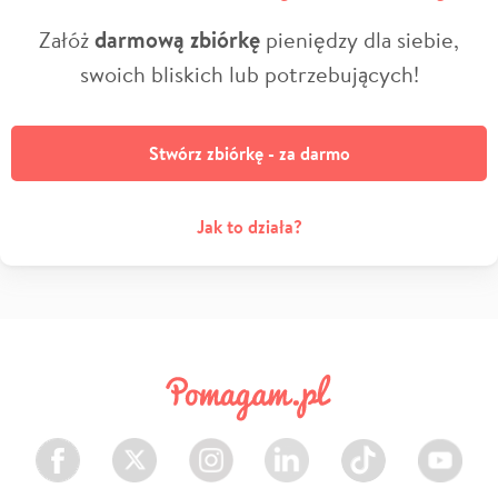
Załóż
darmową zbiórkę
pieniędzy dla siebie,
swoich bliskich lub potrzebujących!
Stwórz zbiórkę - za darmo
Jak to działa?
Facebook
Twitter
Instagram
LinkedIn
TikTok
Youtube