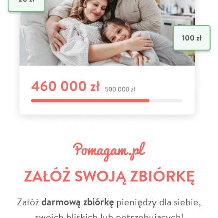
ZAŁÓŻ SWOJĄ ZBIÓRKĘ
Załóż
darmową zbiórkę
pieniędzy dla siebie,
swoich bliskich lub potrzebujących!