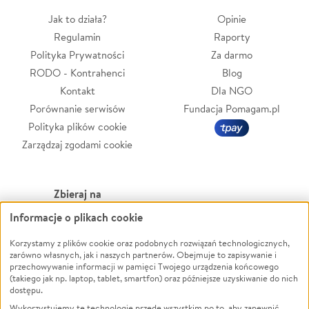
Jak to działa?
Opinie
Regulamin
Raporty
Polityka Prywatności
Za darmo
RODO - Kontrahenci
Blog
Kontakt
Dla NGO
Porównanie serwisów
Fundacja Pomagam.pl
Polityka plików cookie
Zarządzaj zgodami cookie
Zbieraj na
Informacje o plikach cookie
Leczenie
LGBTQ+
Zwierzęta
Powódź
Korzystamy z plików cookie oraz podobnych rozwiązań technologicznych,
zarówno własnych, jak i naszych partnerów. Obejmuje to zapisywanie i
Pożar
Wichura
przechowywanie informacji w pamięci Twojego urządzenia końcowego
(takiego jak np. laptop, tablet, smartfon) oraz późniejsze uzyskiwanie do nich
Ukraina
NGO
dostępu.
Sport
Religia
Wykorzystujemy te technologie przede wszystkim po to, aby zapewnić