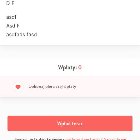
D F
asdf
Asd F
asdfads fasd
Wpłaty:
0
Dokonaj pierwszej wpłaty
Wpłać teraz
Uważasz, że ta zbiórka zawiera
niedozwolone treści
?
Napisz do nas