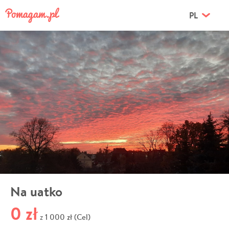
PL
Na uatko
0 zł
1 000 zł (Cel)
z