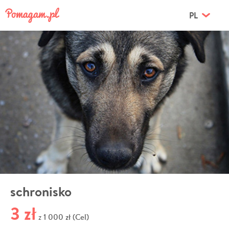
PL
schronisko
3 zł
1 000 zł (Cel)
z