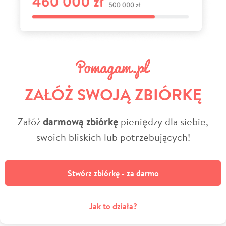
ZAŁÓŻ SWOJĄ ZBIÓRKĘ
Załóż
darmową zbiórkę
pieniędzy dla siebie,
swoich bliskich lub potrzebujących!
Stwórz zbiórkę - za darmo
Jak to działa?