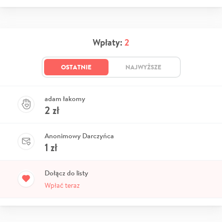
Wpłaty:
2
OSTATNIE
NAJWYŻSZE
adam łakomy
2
zł
Anonimowy Darczyńca
1
zł
Dołącz do listy
Wpłać teraz