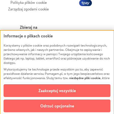
Polityka plików cookie
Zarządzaj zgodami cookie
Zbieraj na
Informacje o plikach cookie
Leczenie
LGBTQ+
Zwierzęta
Powódź
Korzystamy z plików cookie oraz podobnych rozwiązań technologicznych,
zarówno własnych, jak i naszych partnerów. Obejmuje to zapisywanie i
Pożar
Wichura
przechowywanie informacji w pamięci Twojego urządzenia końcowego
(takiego jak np. laptop, tablet, smartfon) oraz późniejsze uzyskiwanie do nich
Ukraina
NGO
dostępu.
Sport
Religia
Wykorzystujemy te technologie przede wszystkim po to, aby zapewnić
Pomoc Finansowa
Edukacja
prawidłowe działanie serwisu Pomagam.pl, w tym jego bezpieczeństwo oraz
niezbędne pliki cookie
efektywność funkcjonowania. Służą temu tzw.
, które
Projekty
Podróż
pozostają zawsze aktywne.
Dowiedz się więcej
Pogrzeb
Impreza
opcjonalnych plików cookie
Dodatkowo, używamy
oraz podobnych
Zaakceptuj wszystkie
Społeczność lokalna
Ochrona środowiska
technologii do celów analitycznych i retargetingowych. Możesz wyrazić
zgodę na ich stosowanie lub jej odmówić. W dowolnym momencie masz
Kultura
Biznes
możliwość zmiany swoich preferencji na stronie „Zarządzaj zgodami cookie”,
Odrzuć opcjonalne
Polski
do której link znajdziesz w stopce serwisu Pomagam.pl. Opcjonalne pliki
cookie wykorzystywane są w następujących celach: