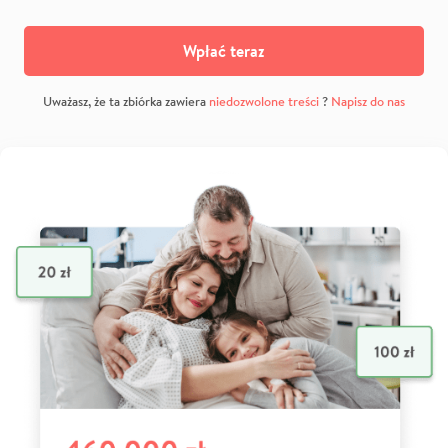
Wpłać teraz
Uważasz, że ta zbiórka zawiera
niedozwolone treści
?
Napisz do nas