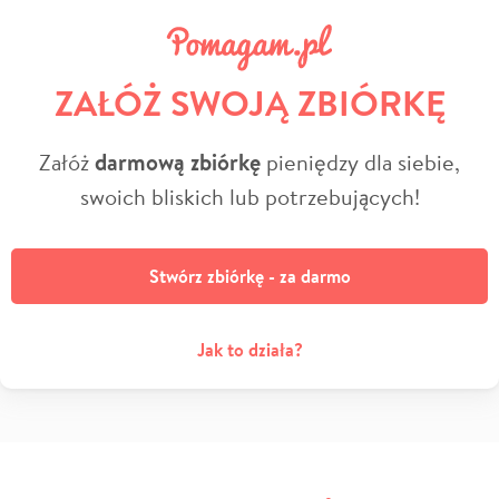
ZAŁÓŻ SWOJĄ ZBIÓRKĘ
Załóż
darmową zbiórkę
pieniędzy dla siebie,
swoich bliskich lub potrzebujących!
Stwórz zbiórkę - za darmo
Jak to działa?