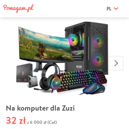
PL
Na komputer dla Zuzi
32 zł
6 000 zł (Cel)
z