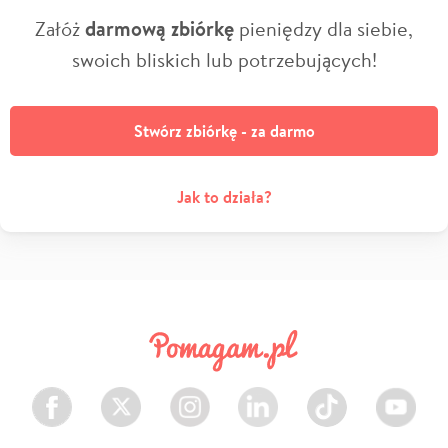
Załóż
darmową zbiórkę
pieniędzy dla siebie,
swoich bliskich lub potrzebujących!
Stwórz zbiórkę - za darmo
Jak to działa?
Facebook
Twitter
Instagram
LinkedIn
TikTok
Youtube