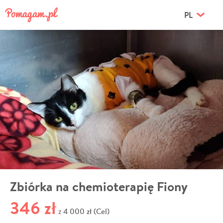
PL
Zbiórka na chemioterapię Fiony
346 zł
4 000 zł (Cel)
z