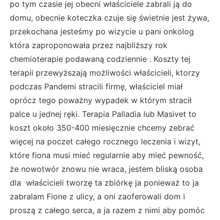
po tym czasie jej obecni właściciele zabrali ją do
domu, obecnie koteczka czuje się świetnie jest żywa,
przekochana jesteśmy po wizycie u pani onkolog
która zaproponowała przez najbliższy rok
chemioterapie podawaną codziennie . Koszty tej
terapii przewyższają możliwości właścicieli, ktorzy
podczas Pandemi stracili firmę, właściciel miał
oprócz tego poważny wypadek w którym stracił
palce u jednej ręki. Terapia Palladia lub Masivet to
koszt około 350-400 miesięcznie chcemy zebrać
więcej na poczet całego rocznego leczenia i wizyt,
które fiona musi mieć regularnie aby mieć pewność,
że nowotwór znowu nie wraca, jestem bliską osoba
dla właścicieli tworzę ta zbiórkę ja ponieważ to ja
zabralam Fione z ulicy, a oni zaoferowali dom i
proszą z całego serca, a ja razem z nimi aby pomóc