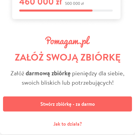
ZAŁÓŻ SWOJĄ ZBIÓRKĘ
Załóż
darmową zbiórkę
pieniędzy dla siebie,
swoich bliskich lub potrzebujących!
Stwórz zbiórkę - za darmo
Jak to działa?