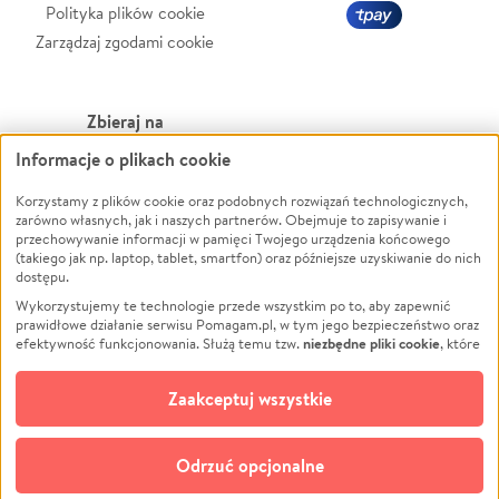
Polityka plików cookie
Zarządzaj zgodami cookie
Zbieraj na
Informacje o plikach cookie
Leczenie
LGBTQ+
Zwierzęta
Powódź
Korzystamy z plików cookie oraz podobnych rozwiązań technologicznych,
zarówno własnych, jak i naszych partnerów. Obejmuje to zapisywanie i
Pożar
Wichura
przechowywanie informacji w pamięci Twojego urządzenia końcowego
(takiego jak np. laptop, tablet, smartfon) oraz późniejsze uzyskiwanie do nich
Ukraina
NGO
dostępu.
Sport
Religia
Wykorzystujemy te technologie przede wszystkim po to, aby zapewnić
Pomoc Finansowa
Edukacja
prawidłowe działanie serwisu Pomagam.pl, w tym jego bezpieczeństwo oraz
niezbędne pliki cookie
efektywność funkcjonowania. Służą temu tzw.
, które
Projekty
Podróż
pozostają zawsze aktywne.
Dowiedz się więcej
Pogrzeb
Impreza
opcjonalnych plików cookie
Dodatkowo, używamy
oraz podobnych
Zaakceptuj wszystkie
Społeczność lokalna
Ochrona środowiska
technologii do celów analitycznych i retargetingowych. Możesz wyrazić
zgodę na ich stosowanie lub jej odmówić. W dowolnym momencie masz
Kultura
Biznes
możliwość zmiany swoich preferencji na stronie „Zarządzaj zgodami cookie”,
Odrzuć opcjonalne
Polski
do której link znajdziesz w stopce serwisu Pomagam.pl. Opcjonalne pliki
cookie wykorzystywane są w następujących celach: