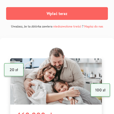
Wpłać teraz
Uważasz, że ta zbiórka zawiera
niedozwolone treści
?
Napisz do nas