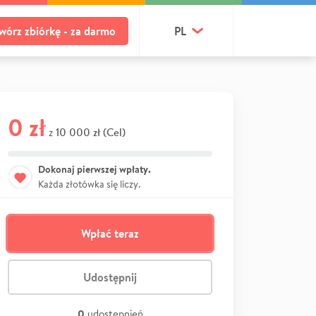
wórz zbiórkę - za darmo
PL
0 zł
10 000 zł (Cel)
z
Dokonaj pierwszej wpłaty.
Każda złotówka się liczy.
Wpłać teraz
Udostępnij
0
udostępnień