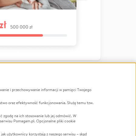
ywanie i przechowywanie informacji w pamięci Twojego
a
stwo oraz efektywność funkcjonowania. Służą temu tzw.
LGBTQ+
Powódź
ć zgodę na ich stosowanie lub jej odmówić. W
 serwisu Pomagam.pl. Opcjonalne pliki cookie
Wichura
NGO
ak użytkownicy korzystają z naszego serwisu – skąd