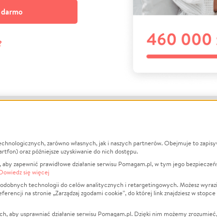
a darmo
?
echnologicznych, zarówno własnych, jak i naszych partnerów. Obejmuje to zapis
macje
O nas
Zbieraj n
artfon) oraz późniejsze uzyskiwanie do nich dostępu.
 aby zapewnić prawidłowe działanie serwisu Pomagam.pl, w tym jego bezpieczeń
działa?
Opinie
Leczenie
Dowiedz się więcej
min
Raporty
Zwierzęta
odobnych technologii do celów analitycznych i retargetingowych. Możesz wyrazi
ncji na stronie „Zarządzaj zgodami cookie”, do której link znajdziesz w stopce
ka Prywatności
Za darmo
Pożar
 Kontrahenci
Blog
Ukraina
ch, aby usprawniać działanie serwisu Pomagam.pl. Dzięki nim możemy zrozumieć, j