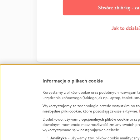
Stwórz zbiórkę - z
Jak to działa
Informacje o plikach cookie
Korzystamy z plików cookie oraz podobnych rozwiązań t
Infor
urządzenia końcowego (takiego jak np. laptop, tablet, sm
Wykorzystujemy te technologie przede wszystkim po to,
Jak to 
niezbędne pliki cookie
, które pozostają zawsze aktywne.
Facebook
Twitter
Instagram
Regula
opcjonalnych plików cookie
Dodatkowo, używamy
oraz p
dowolnym momencie masz możliwość zmiany swoich prefere
Polity
LinkedIn
TikTok
Youtube
wykorzystywane są w następujących celach:
RODO -
Analityka
– używamy tzw. plików cookie analityczny