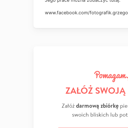
Jego prace można zobaczyć tutaj.
www.facebook.com/fotografik.grzego
ZAŁÓŻ SWOJĄ
Załóż
darmową zbiórkę
pie
swoich bliskich lub po