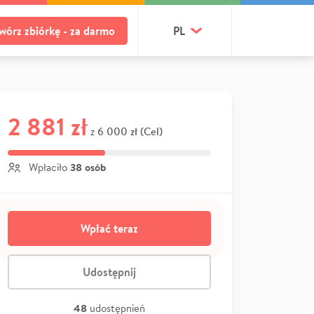
wórz zbiórkę - za darmo
PL
2 881 zł
6 000 zł (Cel)
z
38 osób
Wpłaciło
Wpłać teraz
Udostępnij
48
udostępnień