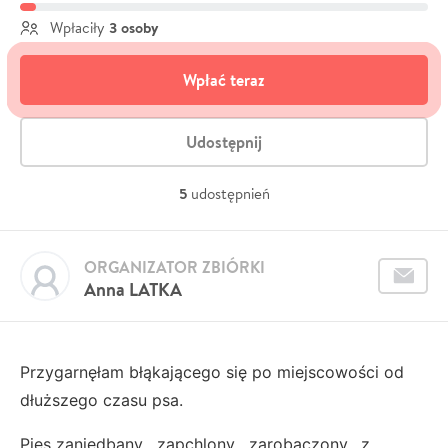
3 osoby
Wpłaciły
Wpłać teraz
Udostępnij
5
udostępnień
ORGANIZATOR ZBIÓRKI
Anna LATKA
Przygarnęłam błąkającego się po miejscowości od
dłuższego czasu psa.
Pies zaniedbany , zapchlony , zarobaczony, z