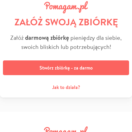
ZAŁÓŻ SWOJĄ ZBIÓRKĘ
Załóż
darmową zbiórkę
pieniędzy dla siebie,
swoich bliskich lub potrzebujących!
Stwórz zbiórkę - za darmo
Jak to działa?