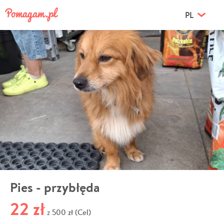
PL
Pies - przybłęda
22 zł
500 zł (Cel)
z