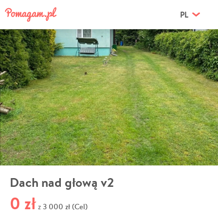
PL
Dach nad głową v2
0 zł
3 000 zł (Cel)
z