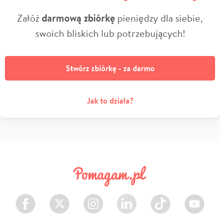
Załóż
darmową zbiórkę
pieniędzy dla siebie,
swoich bliskich lub potrzebujących!
Stwórz zbiórkę - za darmo
Jak to działa?
Facebook
Twitter
Instagram
LinkedIn
TikTok
Youtube