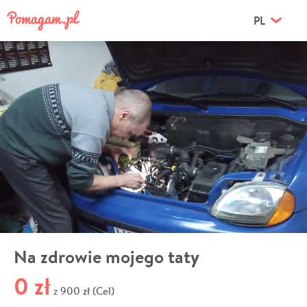
PL
Na zdrowie mojego taty
0 zł
900 zł (Cel)
z