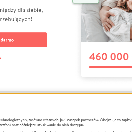
niędzy dla siebie,
trzebujących!
a darmo
?
echnologicznych, zarówno własnych, jak i naszych partnerów. Obejmuje to zapis
macje
O nas
Zbieraj n
artfon) oraz późniejsze uzyskiwanie do nich dostępu.