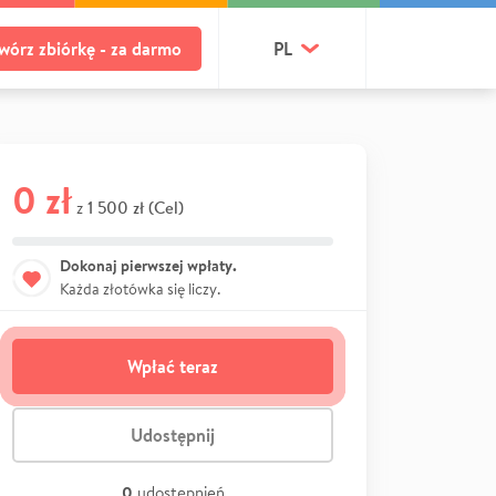
wórz zbiórkę - za darmo
PL
0 zł
1 500 zł (Cel)
z
Dokonaj pierwszej wpłaty.
Każda złotówka się liczy.
Wpłać teraz
Udostępnij
0
udostępnień