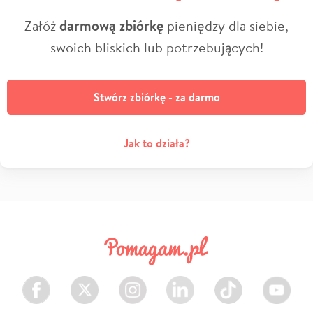
Załóż
darmową zbiórkę
pieniędzy dla siebie,
swoich bliskich lub potrzebujących!
Stwórz zbiórkę - za darmo
Jak to działa?
Facebook
Twitter
Instagram
LinkedIn
TikTok
Youtube