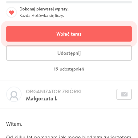
Dokonaj pierwszej wpłaty.
Każda złotówka się liczy.
Wpłać teraz
Udostępnij
19
udostępnień
ORGANIZATOR ZBIÓRKI
Małgorzata I.
Witam.
Od kilku lat pomagam jak mogę biednym zwierzętom