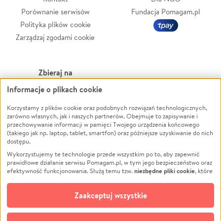
Porównanie serwisów
Fundacja Pomagam.pl
Polityka plików cookie
Zarządzaj zgodami cookie
Zbieraj na
Informacje o plikach cookie
Leczenie
LGBTQ+
Zwierzęta
Powódź
Korzystamy z plików cookie oraz podobnych rozwiązań technologicznych,
zarówno własnych, jak i naszych partnerów. Obejmuje to zapisywanie i
Pożar
Wichura
przechowywanie informacji w pamięci Twojego urządzenia końcowego
(takiego jak np. laptop, tablet, smartfon) oraz późniejsze uzyskiwanie do nich
Ukraina
NGO
dostępu.
Sport
Religia
Wykorzystujemy te technologie przede wszystkim po to, aby zapewnić
Pomoc Finansowa
Edukacja
prawidłowe działanie serwisu Pomagam.pl, w tym jego bezpieczeństwo oraz
niezbędne pliki cookie
efektywność funkcjonowania. Służą temu tzw.
, które
Projekty
Podróż
pozostają zawsze aktywne.
Dowiedz się więcej
Pogrzeb
Impreza
opcjonalnych plików cookie
Dodatkowo, używamy
oraz podobnych
Zaakceptuj wszystkie
Społeczność lokalna
Ochrona środowiska
technologii do celów analitycznych i retargetingowych. Możesz wyrazić
zgodę na ich stosowanie lub jej odmówić. W dowolnym momencie masz
Kultura
Biznes
możliwość zmiany swoich preferencji na stronie „Zarządzaj zgodami cookie”,