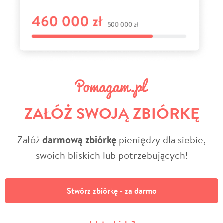
ZAŁÓŻ SWOJĄ ZBIÓRKĘ
Załóż
darmową zbiórkę
pieniędzy dla siebie,
swoich bliskich lub potrzebujących!
Stwórz zbiórkę - za darmo