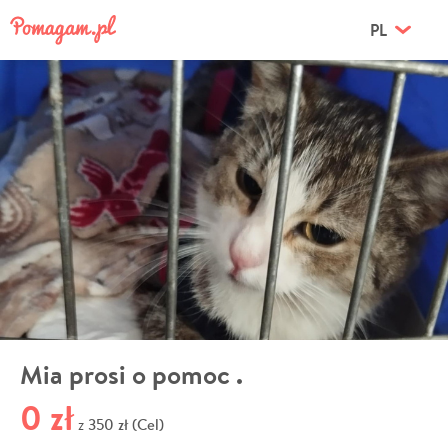
PL
Mia prosi o pomoc .
0 zł
350 zł (Cel)
z