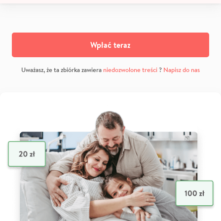
Wpłać teraz
Uważasz, że ta zbiórka zawiera
niedozwolone treści
?
Napisz do nas