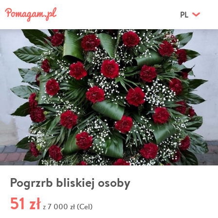
PL
Pogrzrb bliskiej osoby
51 zł
7 000 zł (Cel)
z