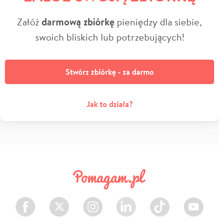
Załóż
darmową zbiórkę
pieniędzy dla siebie,
swoich bliskich lub potrzebujących!
Stwórz zbiórkę - za darmo
Jak to działa?
Facebook
Twitter
Instagram
LinkedIn
TikTok
Youtube