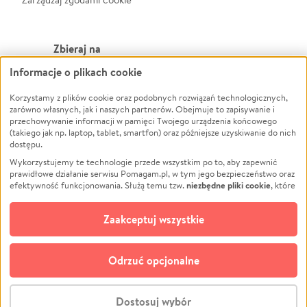
Zbieraj na
Informacje o plikach cookie
Leczenie
LGBTQ+
Zwierzęta
Powódź
Korzystamy z plików cookie oraz podobnych rozwiązań technologicznych,
zarówno własnych, jak i naszych partnerów. Obejmuje to zapisywanie i
Pożar
Wichura
przechowywanie informacji w pamięci Twojego urządzenia końcowego
(takiego jak np. laptop, tablet, smartfon) oraz późniejsze uzyskiwanie do nich
Ukraina
NGO
dostępu.
Sport
Religia
Wykorzystujemy te technologie przede wszystkim po to, aby zapewnić
Pomoc Finansowa
Edukacja
prawidłowe działanie serwisu Pomagam.pl, w tym jego bezpieczeństwo oraz
niezbędne pliki cookie
efektywność funkcjonowania. Służą temu tzw.
, które
Projekty
Podróż
pozostają zawsze aktywne.
Dowiedz się więcej
Pogrzeb
Impreza
opcjonalnych plików cookie
Dodatkowo, używamy
oraz podobnych
Zaakceptuj wszystkie
Społeczność lokalna
Ochrona środowiska
technologii do celów analitycznych i retargetingowych. Możesz wyrazić
zgodę na ich stosowanie lub jej odmówić. W dowolnym momencie masz
Kultura
Biznes
możliwość zmiany swoich preferencji na stronie „Zarządzaj zgodami cookie”,
Odrzuć opcjonalne
Polski
do której link znajdziesz w stopce serwisu Pomagam.pl. Opcjonalne pliki
cookie wykorzystywane są w następujących celach:
© CROWDING SP. Z O.O.
Analityka
– używamy tzw. plików cookie analitycznych, aby usprawniać
Dostosuj wybór
działanie serwisu Pomagam.pl. Dzięki nim możemy zrozumieć, jak