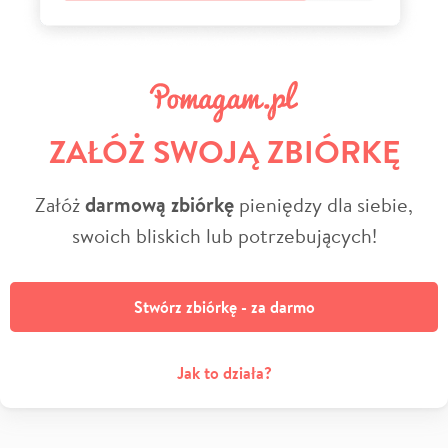
ZAŁÓŻ SWOJĄ ZBIÓRKĘ
Załóż
darmową zbiórkę
pieniędzy dla siebie,
swoich bliskich lub potrzebujących!
Stwórz zbiórkę - za darmo
Jak to działa?