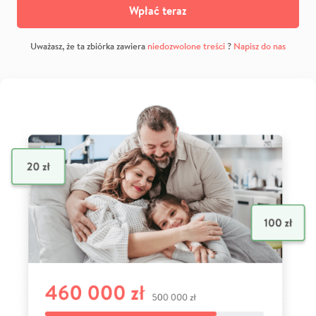
Wpłać teraz
Uważasz, że ta zbiórka zawiera
niedozwolone treści
?
Napisz do nas