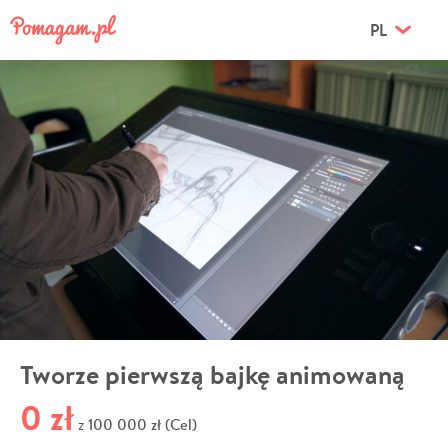
PL
Tworze pierwszą bajkę animowaną
0 zł
100 000 zł (Cel)
z