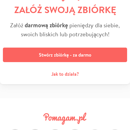
ZAŁÓŻ SWOJĄ ZBIÓRKĘ
Załóż
darmową zbiórkę
pieniędzy dla siebie,
swoich bliskich lub potrzebujących!
Stwórz zbiórkę - za darmo
Jak to działa?