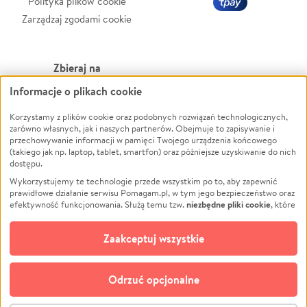
Polityka plików cookie
Zarządzaj zgodami cookie
Zbieraj na
Informacje o plikach cookie
Leczenie
LGBTQ+
Zwierzęta
Powódź
Korzystamy z plików cookie oraz podobnych rozwiązań technologicznych,
zarówno własnych, jak i naszych partnerów. Obejmuje to zapisywanie i
Pożar
Wichura
przechowywanie informacji w pamięci Twojego urządzenia końcowego
(takiego jak np. laptop, tablet, smartfon) oraz późniejsze uzyskiwanie do nich
Ukraina
NGO
dostępu.
Sport
Religia
Wykorzystujemy te technologie przede wszystkim po to, aby zapewnić
Pomoc Finansowa
Edukacja
prawidłowe działanie serwisu Pomagam.pl, w tym jego bezpieczeństwo oraz
niezbędne pliki cookie
efektywność funkcjonowania. Służą temu tzw.
, które
Projekty
Podróż
pozostają zawsze aktywne.
Dowiedz się więcej
Pogrzeb
Impreza
opcjonalnych plików cookie
Dodatkowo, używamy
oraz podobnych
Zaakceptuj wszystkie
Społeczność lokalna
Ochrona środowiska
technologii do celów analitycznych i retargetingowych. Możesz wyrazić
zgodę na ich stosowanie lub jej odmówić. W dowolnym momencie masz
Kultura
Biznes
możliwość zmiany swoich preferencji na stronie „Zarządzaj zgodami cookie”,
Odrzuć opcjonalne
Polski
do której link znajdziesz w stopce serwisu Pomagam.pl. Opcjonalne pliki
cookie wykorzystywane są w następujących celach: