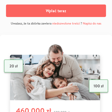
Wpłać teraz
Uważasz, że ta zbiórka zawiera
niedozwolone treści
?
Napisz do nas