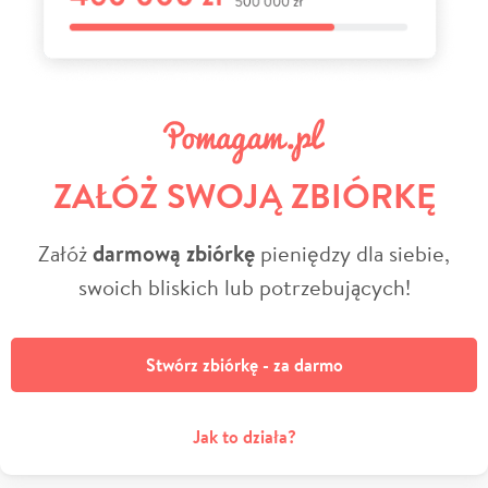
ZAŁÓŻ SWOJĄ ZBIÓRKĘ
Załóż
darmową zbiórkę
pieniędzy dla siebie,
swoich bliskich lub potrzebujących!
Stwórz zbiórkę - za darmo
Jak to działa?