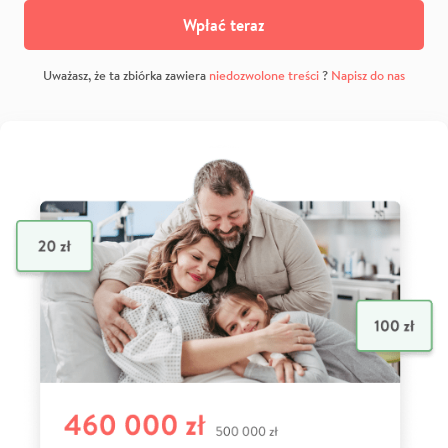
Wpłać teraz
Uważasz, że ta zbiórka zawiera
niedozwolone treści
?
Napisz do nas