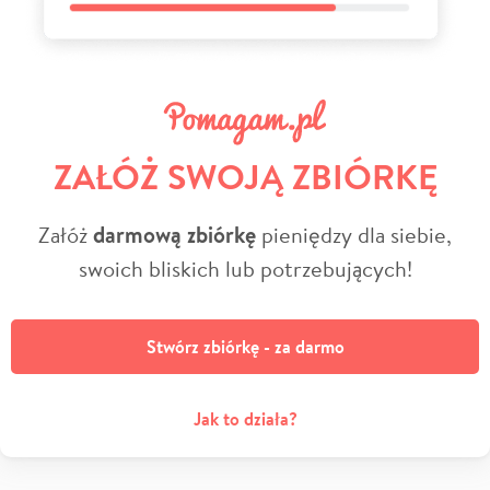
ZAŁÓŻ SWOJĄ ZBIÓRKĘ
Załóż
darmową zbiórkę
pieniędzy dla siebie,
swoich bliskich lub potrzebujących!
Stwórz zbiórkę - za darmo
Jak to działa?