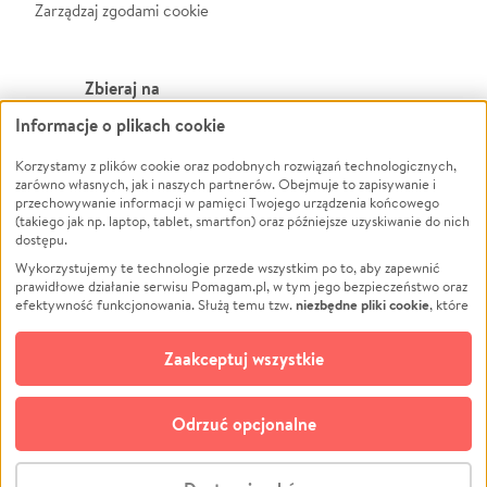
Zarządzaj zgodami cookie
Zbieraj na
Informacje o plikach cookie
Leczenie
LGBTQ+
Zwierzęta
Powódź
Korzystamy z plików cookie oraz podobnych rozwiązań technologicznych,
zarówno własnych, jak i naszych partnerów. Obejmuje to zapisywanie i
Pożar
Wichura
przechowywanie informacji w pamięci Twojego urządzenia końcowego
(takiego jak np. laptop, tablet, smartfon) oraz późniejsze uzyskiwanie do nich
Ukraina
NGO
dostępu.
Sport
Religia
Wykorzystujemy te technologie przede wszystkim po to, aby zapewnić
Pomoc Finansowa
Edukacja
prawidłowe działanie serwisu Pomagam.pl, w tym jego bezpieczeństwo oraz
niezbędne pliki cookie
efektywność funkcjonowania. Służą temu tzw.
, które
Projekty
Podróż
pozostają zawsze aktywne.
Dowiedz się więcej
Pogrzeb
Impreza
opcjonalnych plików cookie
Dodatkowo, używamy
oraz podobnych
Zaakceptuj wszystkie
Społeczność lokalna
Ochrona środowiska
technologii do celów analitycznych i retargetingowych. Możesz wyrazić
zgodę na ich stosowanie lub jej odmówić. W dowolnym momencie masz
Kultura
Biznes
możliwość zmiany swoich preferencji na stronie „Zarządzaj zgodami cookie”,
Odrzuć opcjonalne
Polski
do której link znajdziesz w stopce serwisu Pomagam.pl. Opcjonalne pliki
cookie wykorzystywane są w następujących celach:
© CROWDING SP. Z O.O.
Analityka
– używamy tzw. plików cookie analitycznych, aby usprawniać