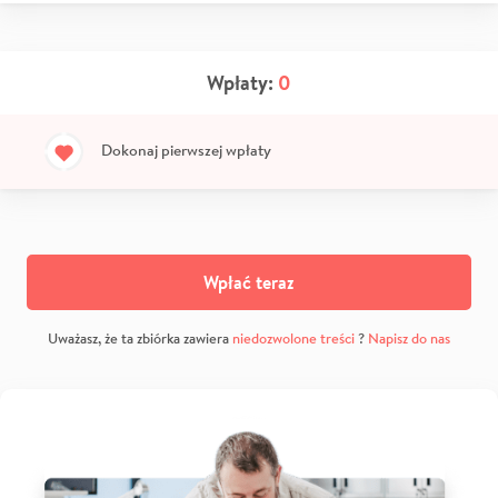
Wpłaty:
0
Dokonaj pierwszej wpłaty
Wpłać teraz
Uważasz, że ta zbiórka zawiera
niedozwolone treści
?
Napisz do nas