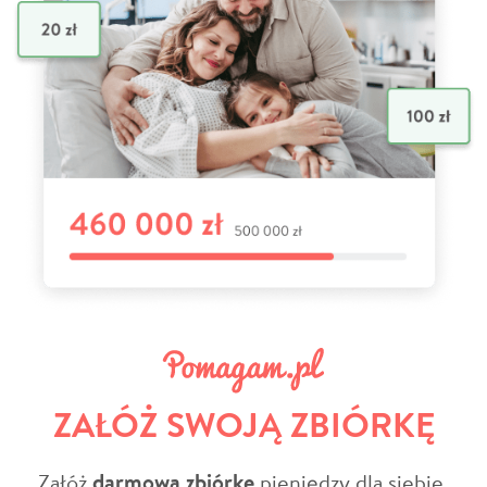
ZAŁÓŻ SWOJĄ ZBIÓRKĘ
Załóż
darmową zbiórkę
pieniędzy dla siebie,