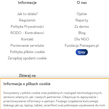
Informacje
O nas
Jak to działa?
Opinie
Regulamin
Raporty
Polityka Prywatności
Za darmo
RODO - Kontrahenci
Blog
Kontakt
Dla NGO
Porównanie serwisów
Fundacja Pomagam.pl
Polityka plików cookie
Zarządzaj zgodami cookie
Zbieraj na
Informacje o plikach cookie
Leczenie
LGBTQ+
Korzystamy z plików cookie oraz podobnych rozwiązań technologicznych,
Zwierzęta
Powódź
zarówno własnych, jak i naszych partnerów. Obejmuje to zapisywanie i
Pożar
Wichura
przechowywanie informacji w pamięci Twojego urządzenia końcowego
(takiego jak np. laptop, tablet, smartfon) oraz późniejsze uzyskiwanie do nich
Ukraina
NGO