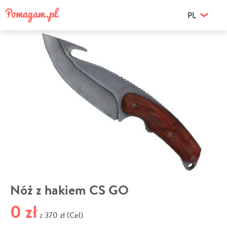
PL
Nóż z hakiem CS GO
0 zł
370 zł (Cel)
z