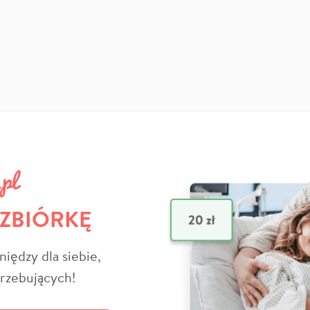
 ZBIÓRKĘ
niędzy dla siebie,
trzebujących!