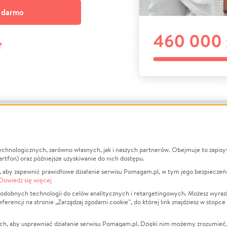
a darmo
?
echnologicznych, zarówno własnych, jak i naszych partnerów. Obejmuje to zapis
macje
O nas
Zbieraj n
artfon) oraz późniejsze uzyskiwanie do nich dostępu.
 aby zapewnić prawidłowe działanie serwisu Pomagam.pl, w tym jego bezpieczeń
działa?
Opinie
Leczenie
Dowiedz się więcej
min
Raporty
Zwierzęta
odobnych technologii do celów analitycznych i retargetingowych. Możesz wyrazi
ncji na stronie „Zarządzaj zgodami cookie”, do której link znajdziesz w stopce
ka Prywatności
Za darmo
Pożar
 Kontrahenci
Blog
Ukraina
ch, aby usprawniać działanie serwisu Pomagam.pl. Dzięki nim możemy zrozumieć, j