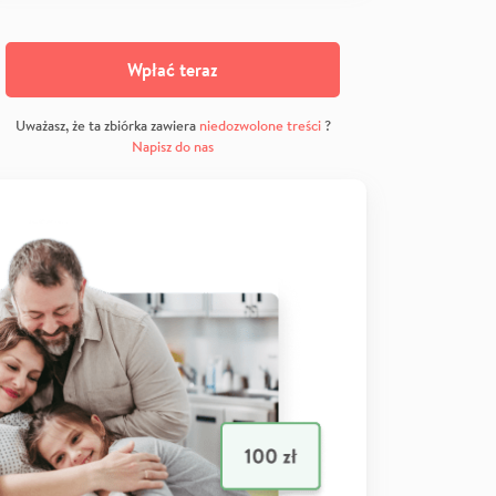
Wpłać teraz
Uważasz, że ta zbiórka zawiera
niedozwolone treści
?
Napisz do nas