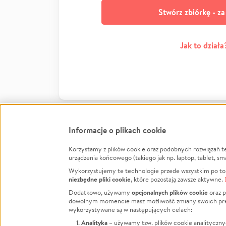
Stwórz zbiórkę - z
Jak to działa
Informacje o plikach cookie
Korzystamy z plików cookie oraz podobnych rozwiązań t
Infor
urządzenia końcowego (takiego jak np. laptop, tablet, sm
Wykorzystujemy te technologie przede wszystkim po to,
Jak to 
niezbędne pliki cookie
, które pozostają zawsze aktywne.
Facebook
Twitter
Instagram
Regula
opcjonalnych plików cookie
Dodatkowo, używamy
oraz p
dowolnym momencie masz możliwość zmiany swoich prefere
Polity
LinkedIn
TikTok
Youtube
wykorzystywane są w następujących celach:
RODO -
Analityka
– używamy tzw. plików cookie analityczny