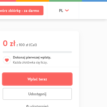
wórz zbiórkę - za darmo
PL
0 zł
100 zł (Cel)
z
Dokonaj pierwszej wpłaty.
Każda złotówka się liczy.
Wpłać teraz
Udostępnij
0
udostępnień