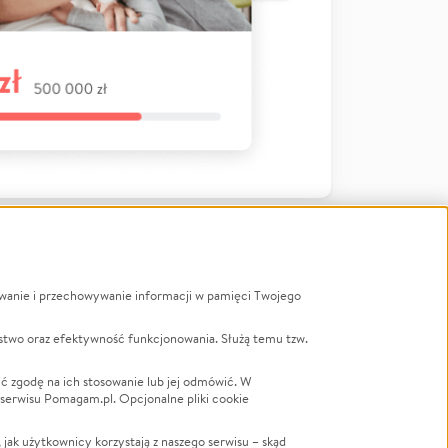
ywanie i przechowywanie informacji w pamięci Twojego
a
stwo oraz efektywność funkcjonowania. Służą temu tzw.
LGBTQ+
Powódź
ć zgodę na ich stosowanie lub jej odmówić. W
 serwisu Pomagam.pl. Opcjonalne pliki cookie
Wichura
NGO
ak użytkownicy korzystają z naszego serwisu – skąd