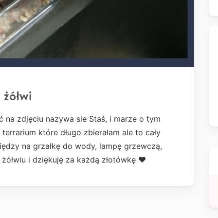
 żółwi
ć na zdjęciu nazywa sie Staś, i marze o tym
errarium które długo zbierałam ale to cały
niędzy na grzałkę do wody, lampę grzewczą,
 żółwiu i dziękuję za każdą złotówkę ❤️