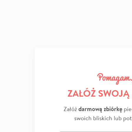
ZAŁÓŻ SWOJĄ
Załóż
darmową zbiórkę
pie
swoich bliskich lub po