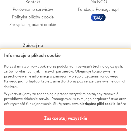
Kontakt
Dla NGO
Porównanie serwisów
Fundacja Pomagam.pl
Polityka plików cookie
Zarządzaj zgodami cookie
Zbieraj na
Informacje o plikach cookie
Leczenie
LGBTQ+
Zwierzęta
Powódź
Korzystamy z plików cookie oraz podobnych rozwiązań technologicznych,
zarówno własnych, jak i naszych partnerów. Obejmuje to zapisywanie i
Pożar
Wichura
przechowywanie informacji w pamięci Twojego urządzenia końcowego
(takiego jak np. laptop, tablet, smartfon) oraz późniejsze uzyskiwanie do nich
Ukraina
NGO
dostępu.
Sport
Religia
Wykorzystujemy te technologie przede wszystkim po to, aby zapewnić
Pomoc Finansowa
Edukacja
prawidłowe działanie serwisu Pomagam.pl, w tym jego bezpieczeństwo oraz
niezbędne pliki cookie
efektywność funkcjonowania. Służą temu tzw.
, które
Projekty
Podróż
pozostają zawsze aktywne.
Dowiedz się więcej
Pogrzeb
Impreza
opcjonalnych plików cookie
Dodatkowo, używamy
oraz podobnych
Zaakceptuj wszystkie
Społeczność lokalna
Ochrona środowiska
technologii do celów analitycznych i retargetingowych. Możesz wyrazić
zgodę na ich stosowanie lub jej odmówić. W dowolnym momencie masz
Kultura
Biznes