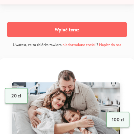
Wpłać teraz
Uważasz, że ta zbiórka zawiera
niedozwolone treści
?
Napisz do nas