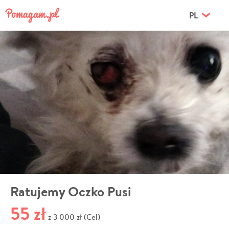
PL
Ratujemy Oczko Pusi
55 zł
3 000 zł (Cel)
z