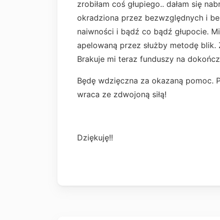
zrobiłam coś głupiego.. dałam się nab
okradziona przez bezwzględnych i be
naiwności i bądź co bądź głupocie. M
apelowaną przez służby metodę blik. 
Brakuje mi teraz funduszy na dokońc
Będę wdzięczna za okazaną pomoc. P
wraca ze zdwojoną siłą!
Dziękuję!!