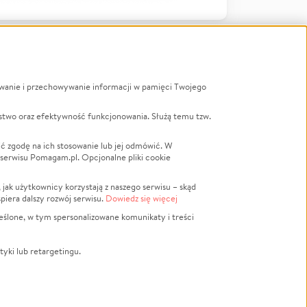
ywanie i przechowywanie informacji w pamięci Twojego
a
stwo oraz efektywność funkcjonowania. Służą temu tzw.
LGBTQ+
Powódź
ć zgodę na ich stosowanie lub jej odmówić. W
 serwisu Pomagam.pl. Opcjonalne pliki cookie
Wichura
NGO
ak użytkownicy korzystają z naszego serwisu – skąd
Religia
spiera dalszy rozwój serwisu.
Dowiedz się więcej
nansowa
Edukacja
eślone, w tym spersonalizowane komunikaty i treści
Podróż
Impreza
tyki lub retargetingu.
ść lokalna
Ochrona środowiska
Biznes