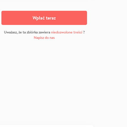
Wpłać teraz
Uważasz, że ta zbiórka zawiera
niedozwolone treści
?
Napisz do nas