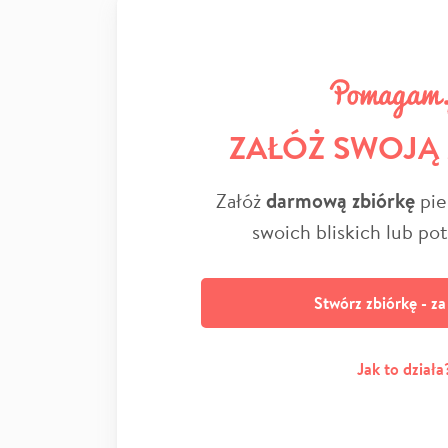
ZAŁÓŻ SWOJĄ
Załóż
darmową zbiórkę
pie
swoich bliskich lub po
Stwórz zbiórkę - z
Jak to działa