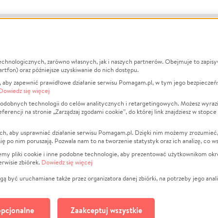
echnologicznych, zarówno własnych, jak i naszych partnerów. Obejmuje to zapis
macje
O nas
Zbieraj n
artfon) oraz późniejsze uzyskiwanie do nich dostępu.
 aby zapewnić prawidłowe działanie serwisu Pomagam.pl, w tym jego bezpieczeń
działa?
Opinie
Leczenie
Dowiedz się więcej
min
Raporty
Zwierzęta
odobnych technologii do celów analitycznych i retargetingowych. Możesz wyrazi
ncji na stronie „Zarządzaj zgodami cookie”, do której link znajdziesz w stopce
ka Prywatności
Za darmo
Pożar
 Kontrahenci
Blog
Ukraina
ch, aby usprawniać działanie serwisu Pomagam.pl. Dzięki nim możemy zrozumieć, j
t
Dla NGO
Sport
ak się po nim poruszają. Pozwala nam to na tworzenie statystyk oraz ich analizę, co w
anie serwisów
Fundacja Pomagam.pl
Pomoc Fi
jemy pliki cookie i inne podobne technologie, aby prezentować użytkownikom okr
rwisie zbiórek.
Dowiedz się więcej
a plików cookie
Projekty
zaj zgodami cookie
Pogrzeb
ą być uruchamiane także przez organizatora danej zbiórki, na potrzeby jego anali
Społeczno
Kultura
pcjonalne
Zaakceptuj wszystkie