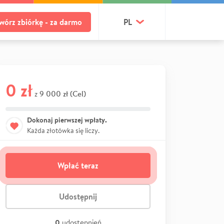
wórz zbiórkę - za darmo
PL
0 zł
9 000 zł (Cel)
z
Dokonaj pierwszej wpłaty.
Każda złotówka się liczy.
Wpłać teraz
Udostępnij
0
udostępnień