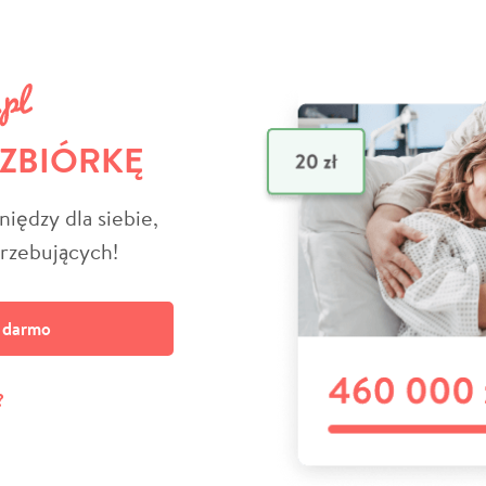
 ZBIÓRKĘ
niędzy dla siebie,
trzebujących!
a darmo
?