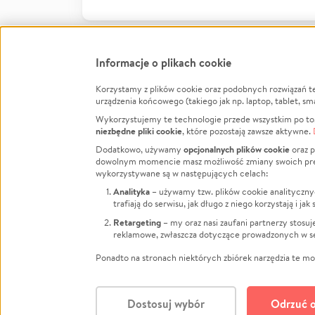
Informacje o plikach cookie
Korzystamy z plików cookie oraz podobnych rozwiązań t
Infor
urządzenia końcowego (takiego jak np. laptop, tablet, sm
Wykorzystujemy te technologie przede wszystkim po to,
Jak to 
niezbędne pliki cookie
, które pozostają zawsze aktywne.
Facebook
Twitter
Instagram
Regula
opcjonalnych plików cookie
Dodatkowo, używamy
oraz p
dowolnym momencie masz możliwość zmiany swoich prefere
Polity
LinkedIn
TikTok
Youtube
wykorzystywane są w następujących celach:
RODO -
Analityka
– używamy tzw. plików cookie analityczny
Kontak
trafiają do serwisu, jak długo z niego korzystają i j
Porówn
Retargeting
– my oraz nasi zaufani partnerzy stosu
reklamowe, zwłaszcza dotyczące prowadzonych w se
Polityk
Zarząd
Ponadto na stronach niektórych zbiórek narzędzia te mog
Dostosuj wybór
Odrzuć o
Polski