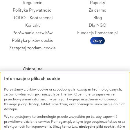
Regulamin
Raporty
Polityka Prywatności
Za darmo
RODO - Kontrahenci
Blog
Kontakt
Dla NGO
Porównanie serwisów
Fundacja Pomagam.pl
Polityka plików cookie
Zarządzaj zgodami cookie
Zbieraj na
Informacje o plikach cookie
Leczenie
LGBTQ+
Zwierzęta
Powódź
Korzystamy z plików cookie oraz podobnych rozwiązań technologicznych,
zarówno własnych, jak i naszych partnerów. Obejmuje to zapisywanie i
Pożar
Wichura
przechowywanie informacji w pamięci Twojego urządzenia końcowego
(takiego jak np. laptop, tablet, smartfon) oraz późniejsze uzyskiwanie do nich
Ukraina
NGO
dostępu.
Sport
Religia
Wykorzystujemy te technologie przede wszystkim po to, aby zapewnić
Pomoc Finansowa
Edukacja
prawidłowe działanie serwisu Pomagam.pl, w tym jego bezpieczeństwo oraz
niezbędne pliki cookie
efektywność funkcjonowania. Służą temu tzw.
, które
Projekty
Podróż