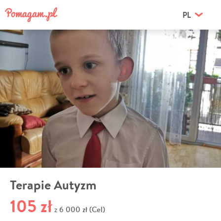
PL
Terapie Autyzm
105 zł
6 000 zł (Cel)
z