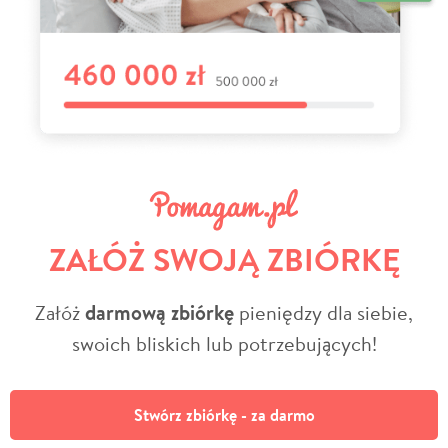
ZAŁÓŻ SWOJĄ ZBIÓRKĘ
Załóż
darmową zbiórkę
pieniędzy dla siebie,
swoich bliskich lub potrzebujących!
Stwórz zbiórkę - za darmo