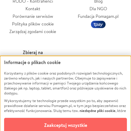
RODO - Kontrahenci
Blog
Kontakt
Dla NGO
Porównanie serwisów
Fundacja Pomagam.pl
Polityka plików cookie
Zarządzaj zgodami cookie
Zbieraj na
Informacje o plikach cookie
Leczenie
LGBTQ+
Zwierzęta
Powódź
Korzystamy z plików cookie oraz podobnych rozwiązań technologicznych,
zarówno własnych, jak i naszych partnerów. Obejmuje to zapisywanie i
Pożar
Wichura
przechowywanie informacji w pamięci Twojego urządzenia końcowego
(takiego jak np. laptop, tablet, smartfon) oraz późniejsze uzyskiwanie do nich
Ukraina
NGO
dostępu.
Sport
Religia
Wykorzystujemy te technologie przede wszystkim po to, aby zapewnić
Pomoc Finansowa
Edukacja
prawidłowe działanie serwisu Pomagam.pl, w tym jego bezpieczeństwo oraz
niezbędne pliki cookie
efektywność funkcjonowania. Służą temu tzw.
, które
Projekty
Podróż
pozostają zawsze aktywne.
Dowiedz się więcej
Pogrzeb
Impreza
opcjonalnych plików cookie
Dodatkowo, używamy
oraz podobnych
Zaakceptuj wszystkie
Społeczność lokalna
Ochrona środowiska
technologii do celów analitycznych i retargetingowych. Możesz wyrazić