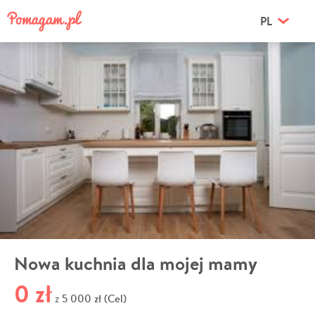
PL
Nowa kuchnia dla mojej mamy
0 zł
5 000 zł (Cel)
z