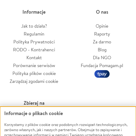
Informacje
O nas
Jak to działa?
Opinie
Regulamin
Raporty
Polityka Prywatności
Za darmo
RODO - Kontrahenci
Blog
Kontakt
Dla NGO
Porównanie serwisów
Fundacja Pomagam.pl
Polityka plików cookie
Zarządzaj zgodami cookie
Zbieraj na
Informacje o plikach cookie
Leczenie
LGBTQ+
Zwierzęta
Powódź
Korzystamy z plików cookie oraz podobnych rozwiązań technologicznych,
zarówno własnych, jak i naszych partnerów. Obejmuje to zapisywanie i
Pożar
Wichura
przechowywanie informacji w pamięci Twojego urządzenia końcowego