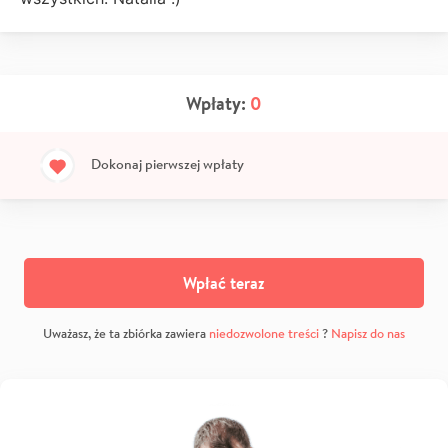
Wpłaty:
0
Dokonaj pierwszej wpłaty
Wpłać teraz
Uważasz, że ta zbiórka zawiera
niedozwolone treści
?
Napisz do nas