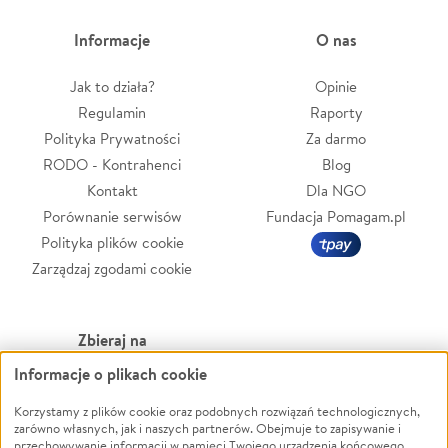
Informacje
O nas
Jak to działa?
Opinie
Regulamin
Raporty
Polityka Prywatności
Za darmo
RODO - Kontrahenci
Blog
Kontakt
Dla NGO
Porównanie serwisów
Fundacja Pomagam.pl
Polityka plików cookie
Zarządzaj zgodami cookie
Zbieraj na
Informacje o plikach cookie
Leczenie
LGBTQ+
Zwierzęta
Powódź
Korzystamy z plików cookie oraz podobnych rozwiązań technologicznych,
zarówno własnych, jak i naszych partnerów. Obejmuje to zapisywanie i
Pożar
Wichura
przechowywanie informacji w pamięci Twojego urządzenia końcowego