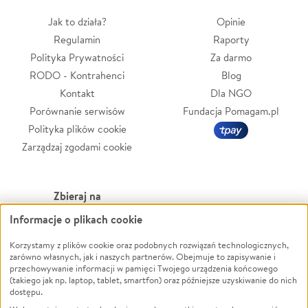
Jak to działa?
Opinie
Regulamin
Raporty
Polityka Prywatności
Za darmo
RODO - Kontrahenci
Blog
Kontakt
Dla NGO
Porównanie serwisów
Fundacja Pomagam.pl
Polityka plików cookie
Zarządzaj zgodami cookie
Zbieraj na
Informacje o plikach cookie
Leczenie
LGBTQ+
Zwierzęta
Powódź
Korzystamy z plików cookie oraz podobnych rozwiązań technologicznych,
zarówno własnych, jak i naszych partnerów. Obejmuje to zapisywanie i
Pożar
Wichura
przechowywanie informacji w pamięci Twojego urządzenia końcowego
(takiego jak np. laptop, tablet, smartfon) oraz późniejsze uzyskiwanie do nich
Ukraina
NGO
dostępu.
Sport
Religia