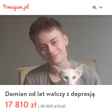
PL
Damian od lat walczy z depresją
17 810 zł
28 000 zł (Cel)
z