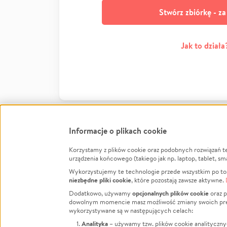
Stwórz zbiórkę - z
Jak to działa
Informacje o plikach cookie
Korzystamy z plików cookie oraz podobnych rozwiązań t
Infor
urządzenia końcowego (takiego jak np. laptop, tablet, sm
Wykorzystujemy te technologie przede wszystkim po to,
Jak to 
niezbędne pliki cookie
, które pozostają zawsze aktywne.
Facebook
Twitter
Instagram
Regula
opcjonalnych plików cookie
Dodatkowo, używamy
oraz p
dowolnym momencie masz możliwość zmiany swoich prefere
Polity
LinkedIn
TikTok
Youtube
wykorzystywane są w następujących celach:
RODO -
Analityka
– używamy tzw. plików cookie analityczny