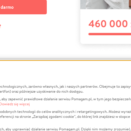
a darmo
?
echnologicznych, zarówno własnych, jak i naszych partnerów. Obejmuje to zapis
macje
O nas
Zbieraj n
artfon) oraz późniejsze uzyskiwanie do nich dostępu.
 aby zapewnić prawidłowe działanie serwisu Pomagam.pl, w tym jego bezpieczeń
działa?
Opinie
Leczenie
Dowiedz się więcej
min
Raporty
Zwierzęta
odobnych technologii do celów analitycznych i retargetingowych. Możesz wyrazi
ncji na stronie „Zarządzaj zgodami cookie”, do której link znajdziesz w stopce
ka Prywatności
Za darmo
Pożar
 Kontrahenci
Blog
Ukraina
ch, aby usprawniać działanie serwisu Pomagam.pl. Dzięki nim możemy zrozumieć, j