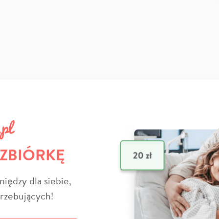
 ZBIÓRKĘ
niędzy dla siebie,
trzebujących!