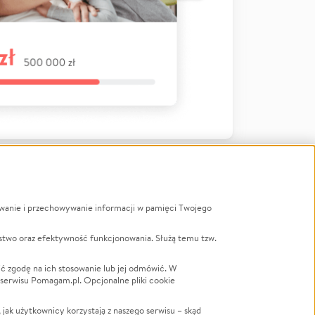
ywanie i przechowywanie informacji w pamięci Twojego
a
stwo oraz efektywność funkcjonowania. Służą temu tzw.
LGBTQ+
Powódź
ć zgodę na ich stosowanie lub jej odmówić. W
 serwisu Pomagam.pl. Opcjonalne pliki cookie
Wichura
NGO
ak użytkownicy korzystają z naszego serwisu – skąd