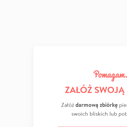
ZAŁÓŻ SWOJĄ
Załóż
darmową zbiórkę
pie
swoich bliskich lub po