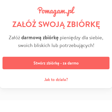
ZAŁÓŻ SWOJĄ ZBIÓRKĘ
Załóż
darmową zbiórkę
pieniędzy dla siebie,
swoich bliskich lub potrzebujących!
Stwórz zbiórkę - za darmo
Jak to działa?