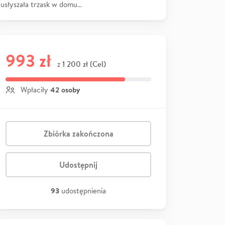
usłyszała trzask w domu…
993 zł
1 200 zł (Cel)
z
42 osoby
Wpłaciły
Zbiórka zakończona
Udostępnij
93
udostępnienia