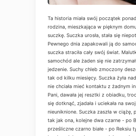
Ta historia miała swój początek ponad
rodzina, mieszkająca w pięknym domu
suczkę. Suczka urosła, stała się niepo
Pewnego dnia zapakowali ją do samoc
suczka straciła cały swój świat. Malutk
samochód ale żaden się nie zatrzymał.
jedzenie. Suchy chleb zmoczony deszcze
tak od kilku miesięcy. Suczka żyła nadz
nie chciała mieć kontaktu z żadnym 
Pani, dawała jej resztki z obiadku, tr
się dotknąć, zjadała i uciekała na sw
nieuniknione. Suczka zaszła w ciążę, 
tak jak ona, kolejne dwa czarne - po B
prześliczne czarno białe - po Reksiu 