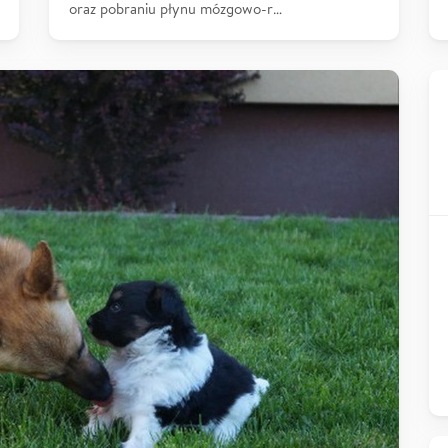
oraz pobraniu płynu mózgowo-r…