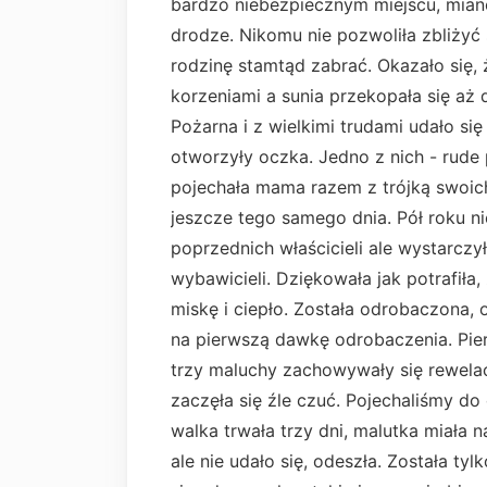
bardzo niebezpiecznym miejscu, miano
drodze. Nikomu nie pozwoliła zbliżyć 
rodzinę stamtąd zabrać. Okazało się, 
korzeniami a sunia przekopała się aż
Pożarna i z wielkimi trudami udało si
otworzyły oczka. Jedno z nich - rude
pojechała mama razem z trójką swoich
jeszcze tego samego dnia. Pół roku ni
poprzednich właścicieli ale wystarczył
wybawicieli. Dziękowała jak potrafiła,
miskę i ciepło. Została odrobaczona,
na pierwszą dawkę odrobaczenia. Pie
trzy maluchy zachowywały się rewelacy
zaczęła się źle czuć. Pojechaliśmy do
walka trwała trzy dni, malutka miała 
ale nie udało się, odeszła. Została ty