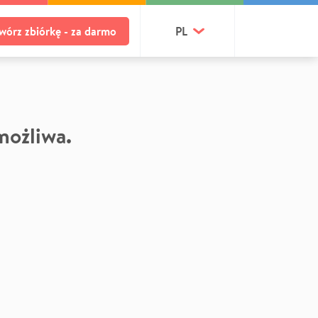
wórz zbiórkę - za darmo
PL
 możliwa.