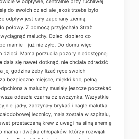
wicie w odpływie, centralnie przy ruchliwej
się do swoich dzieci ale jakoś trzeba było
że odpływ jest cały zapchany ziemią,
 do połowy. Z pomocą przyjechała Straż
ę wyciągnąć maluchy. Dzieci dopiero co
 po mamie - już nie żyło. Do domu więc
 dzieci. Mama porzuciła pozory niedostępnej
e dała się nawet dotknąć, nie chciała zdradzić
a jej godzina żeby lizać ręce swoich
 za bezpieczne miejsce, miękki koc, pełną
 odpchlona a maluchy musiały jeszcze poczekać
rwsza odeszła czarna dziewczynka. Wszystkie
jnie, jadły, zaczynały brykać i nagle malutka
 całodobowej lecznicy, mała została w szpitalu,
nawet przetaczaną krew z uwagi na silną anemię
lko mama i dwójka chłopaków, którzy rozwijali