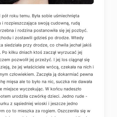
 pół roku temu. Była sobie uśmiechnięta
 i rozpieszczająca swoją cudowną, rudą
trzebna i rodzina postanowiła się jej pozbyć.
hodu i zostawili gdzieś po drodze. Wtedy
a siedziała przy drodze, co chwila jechał jakiś
 Po kilku dniach ktoś zaczął wyrzucać jej
m pozwolił jej przeżyć. I jej los ciągnął się
ieją, że jej właściciele wrócą, czekała na nich i
innym człowiekiem. Zaczęła ją dokarmiać pewna
ochę mięsa ale to było na nic, suczka nie dawała
oje miejsce wyczekując. W końcu nadeszło
potem urodziła czwórkę dzieci. Jedno rude -
urku z sąsiedniej wioski i jeszcze jedno
tym co to mieszka za rogiem. Oszczeniła się w