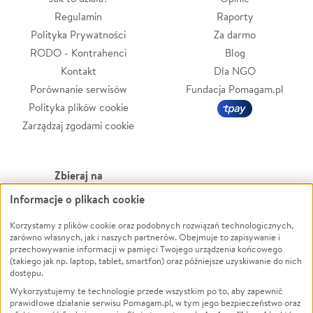
Regulamin
Raporty
Polityka Prywatności
Za darmo
RODO - Kontrahenci
Blog
Kontakt
Dla NGO
Porównanie serwisów
Fundacja Pomagam.pl
Polityka plików cookie
Zarządzaj zgodami cookie
Zbieraj na
Informacje o plikach cookie
Leczenie
LGBTQ+
Zwierzęta
Powódź
Korzystamy z plików cookie oraz podobnych rozwiązań technologicznych,
zarówno własnych, jak i naszych partnerów. Obejmuje to zapisywanie i
Pożar
Wichura
przechowywanie informacji w pamięci Twojego urządzenia końcowego
(takiego jak np. laptop, tablet, smartfon) oraz późniejsze uzyskiwanie do nich
Ukraina
NGO
dostępu.
Sport
Religia
Wykorzystujemy te technologie przede wszystkim po to, aby zapewnić
Pomoc Finansowa
Edukacja
prawidłowe działanie serwisu Pomagam.pl, w tym jego bezpieczeństwo oraz