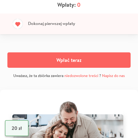
Wpłaty:
0
Dokonaj pierwszej wpłaty
Wpłać teraz
Uważasz, że ta zbiórka zawiera
niedozwolone treści
?
Napisz do nas