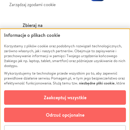
Zarządzaj zgodami cookie
Zbieraj na
Informacje o plikach cookie
Leczenie
LGBTQ+
Zwierzęta
Powódź
Korzystamy z plików cookie oraz podobnych rozwiązań technologicznych,
zarówno własnych, jak i naszych partnerów. Obejmuje to zapisywanie i
Pożar
Wichura
przechowywanie informacji w pamięci Twojego urządzenia końcowego
(takiego jak np. laptop, tablet, smartfon) oraz późniejsze uzyskiwanie do nich
Ukraina
NGO
dostępu.
Sport
Religia
Wykorzystujemy te technologie przede wszystkim po to, aby zapewnić
Pomoc Finansowa
Edukacja
prawidłowe działanie serwisu Pomagam.pl, w tym jego bezpieczeństwo oraz
niezbędne pliki cookie
efektywność funkcjonowania. Służą temu tzw.
, które
Projekty
Podróż
pozostają zawsze aktywne.
Dowiedz się więcej
Pogrzeb
Impreza
opcjonalnych plików cookie
Dodatkowo, używamy
oraz podobnych
Zaakceptuj wszystkie
Społeczność lokalna
Ochrona środowiska
technologii do celów analitycznych i retargetingowych. Możesz wyrazić
zgodę na ich stosowanie lub jej odmówić. W dowolnym momencie masz
Kultura
Biznes
możliwość zmiany swoich preferencji na stronie „Zarządzaj zgodami cookie”,
Odrzuć opcjonalne
Polski
do której link znajdziesz w stopce serwisu Pomagam.pl. Opcjonalne pliki
cookie wykorzystywane są w następujących celach:
© CROWDING SP. Z O.O.
Analityka
– używamy tzw. plików cookie analitycznych, aby usprawniać