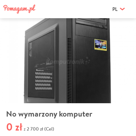
PL
No wymarzony komputer
0 zł
2 700 zł (Cel)
z