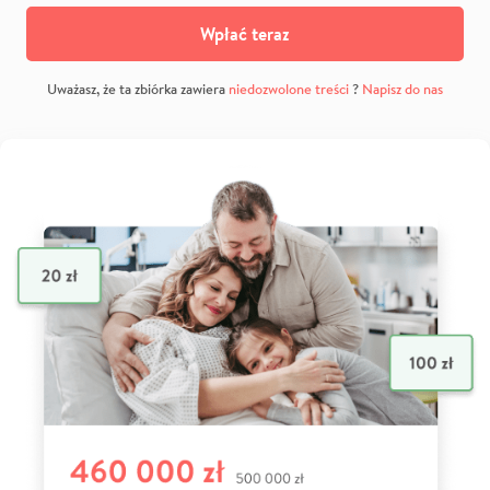
Wpłać teraz
Uważasz, że ta zbiórka zawiera
niedozwolone treści
?
Napisz do nas