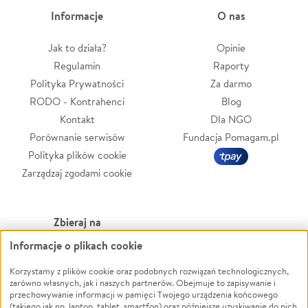
Informacje
O nas
Jak to działa?
Opinie
Regulamin
Raporty
Polityka Prywatności
Za darmo
RODO - Kontrahenci
Blog
Kontakt
Dla NGO
Porównanie serwisów
Fundacja Pomagam.pl
Polityka plików cookie
Zarządzaj zgodami cookie
Zbieraj na
Informacje o plikach cookie
Leczenie
LGBTQ+
Zwierzęta
Powódź
Korzystamy z plików cookie oraz podobnych rozwiązań technologicznych,
zarówno własnych, jak i naszych partnerów. Obejmuje to zapisywanie i
Pożar
Wichura
przechowywanie informacji w pamięci Twojego urządzenia końcowego
(takiego jak np. laptop, tablet, smartfon) oraz późniejsze uzyskiwanie do nich
Ukraina
NGO