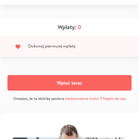
Wpłaty:
0
Dokonaj pierwszej wpłaty
Wpłać teraz
Uważasz, że ta zbiórka zawiera
niedozwolone treści
?
Napisz do nas