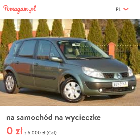
PL
na samochód na wycieczke
0 zł
6 000 zł (Cel)
z